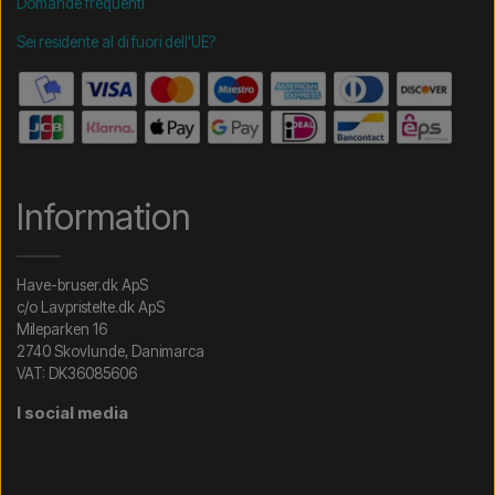
Domande frequenti
Sei residente al di fuori dell'UE?
Information
Have-bruser.dk ApS
c/o Lavpristelte.dk ApS
Mileparken 16
2740 Skovlunde, Danimarca
VAT: DK36085606
I social media