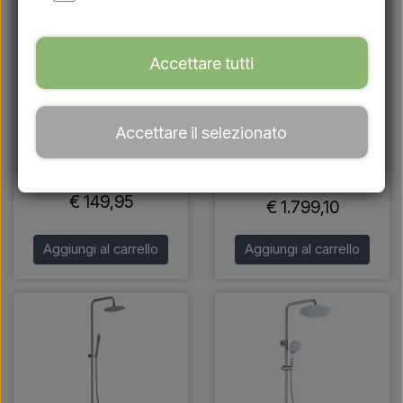
Accettare tutti
Doccia da giardino Excel
Sined ALGHERO INOX –
Accettare il selezionato
/ doccia esterna –
Doccia in acciaio inox
acciaio inossidabile
con doccetta
lucido
€ 1.998,99
€ 149,95
€ 1.799,10
Aggiungi al carrello
Aggiungi al carrello