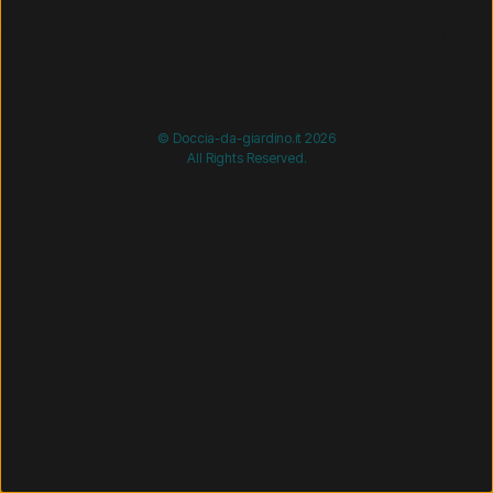
/* =============================== Mobil-filtre-kode -
start =============================== */
/*
=============================== Mobil-filtre-kode - slut
=============================== */
© Doccia-da-giardino.it 2026
All Rights Reserved.