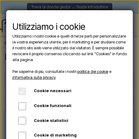
Trova la doccia giusta → Guida introduttiva
Utilizziamo i cookie
Utilizziamo i nostri cookie e quelli di terze parti per personalizzare
la vostra esperienza utente, per il marketing e per studiare come
Pagina iniziale
Doccia da giardino
Docce da giardino in acciaio inox
il nostro sito web viene utilizzato dai visitatori. È sempre possibile
revocare il proprio consenso cliccando sul link "Cookies" in fondo
Docce da giardino in acciaio inox
alla pagina.
Per saperne di più, consultate i nostri
politica dei cookie
e
informativa sulla privacy
Filtri
☰
Cookie necessari
Cookie funzionali
OFFERTE -10%
Cookie statistici
Cookie di marketing