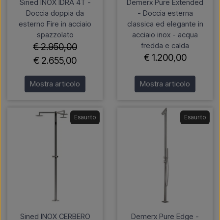
Sined INOX IDRA 4T -
Demerx Pure Extended
Doccia doppia da
- Doccia esterna
esterno Fire in acciaio
classica ed elegante in
spazzolato
acciaio inox - acqua
fredda e calda
€ 2.950,00
€ 1.200,00
€ 2.655,00
Mostra articolo
Mostra articolo
Esaurito
Esaurito
Sined INOX CERBERO
Demerx Pure Edge -