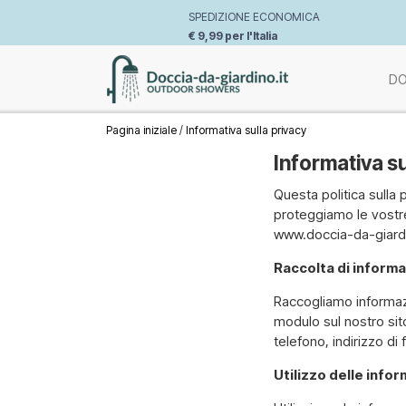
SPEDIZIONE ECONOMICA
€ 9,99 per l'Italia
DO
Pagina iniziale
Informativa sulla privacy
Informativa su
Questa politica sulla 
proteggiamo le vostre
www.doccia-da-giardi
Raccolta di informa
Raccogliamo informazi
modulo sul nostro sit
telefono, indirizzo di
Utilizzo delle info