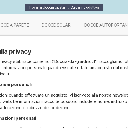
Trova la doccia giusta → Guida introduttiva
CCE A PARETE
DOCCE SOLARI
DOCCE AUTOPORTAN
lla privacy
privacy stabilisce come noi ("Doccia-da-giardino.it") raccogliamo, u
 informazioni personali quando visitate o fate un acquisto dal nos
no.it.
zioni personali
oni quando effettuate un acquisto, vi iscrivete alla nostra newsle
o web. Le informazioni raccolte possono includere nome, indirizzo
 fatturazione e indirizzo di spedizione.
rmazioni personali