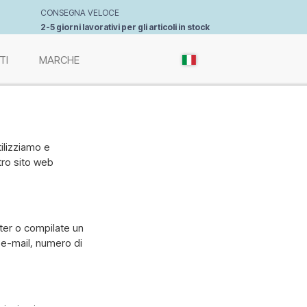
CONSEGNA VELOCE
2-5 giorni lavorativi per gli articoli in stock
TI
MARCHE
tilizziamo e
tro sito web
tter o compilate un
 e-mail, numero di