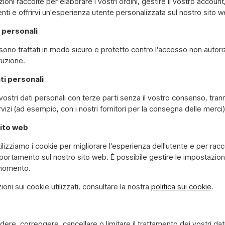
ioni raccolte per elaborare i vostri ordini, gestire il vostro account,
nti e offrirvi un'esperienza utente personalizzata sul nostro sito w
 personali
i sono trattati in modo sicuro e protetto contro l'accesso non autoriz
ruzione.
ti personali
ostri dati personali con terze parti senza il vostro consenso, tr
ervizi (ad esempio, con i nostri fornitori per la consegna delle merci)
sito web
ilizziamo i cookie per migliorare l'esperienza dell'utente e per rac
rtamento sul nostro sito web. È possibile gestire le impostazioni
 momento.
oni sui cookie utilizzati, consultare la nostra
politica sui cookie
.
cedere, correggere, cancellare o limitare il trattamento dei vostri da