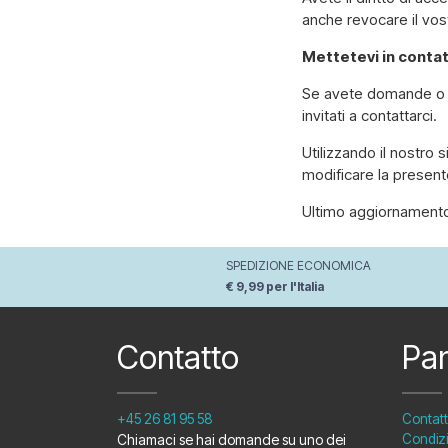
anche revocare il vos
Mettetevi in contat
Se avete domande o dub
invitati a contattarci.
Utilizzando il nostro s
modificare la presente
Ultimo aggiornamento:
SPEDIZIONE ECONOMICA
€ 9,99 per l'Italia
Contatto
Pa
+45 26 81 95 58
Contat
Chiamaci se hai domande su uno dei
Condizi