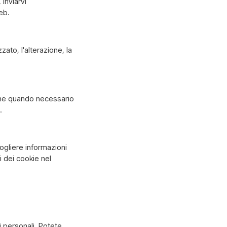
 inviarvi
eb.
zato, l'alterazione, la
anne quando necessario
.
cogliere informazioni
 dei cookie nel
ti personali. Potete