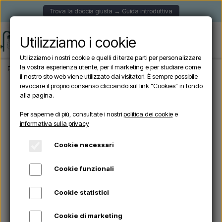
Trova la doccia giusta → Guida introduttiva
Utilizziamo i cookie
Utilizziamo i nostri cookie e quelli di terze parti per personalizzare
la vostra esperienza utente, per il marketing e per studiare come
Pagina iniziale
Doccia da giardino
Docce autoportanti
Lussero – Doccia da 
il nostro sito web viene utilizzato dai visitatori. È sempre possibile
revocare il proprio consenso cliccando sul link "Cookies" in fondo
alla pagina.
Per saperne di più, consultate i nostri
politica dei cookie
e
informativa sulla privacy
Cookie necessari
Cookie funzionali
Cookie statistici
Cookie di marketing