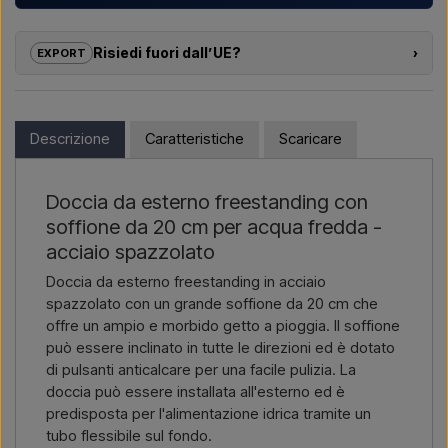
Aiutiamo hotel, campeggi, villaggi turistici e sviluppatori
immobiliari con
soluzioni su misura
per docce da esterno –
Risiedi fuori dall’UE?
›
EXPORT
dalla scelta del modello alla corretta installazione.
Se sei interessato ad acquistare uno dei prodotti di questo
Vuoi un
preventivo per un progetto o una fornitura più
shop e risiedi fuori dall’UE, non puoi ordinare direttamente sul
grande
? Contattaci – rispondiamo rapidamente.
webshop. Puoi invece contattarci e ricevere un prezzo con
Descrizione
Caratteristiche
Scaricare
consegna e, se necessario, documenti doganali.
Scrivici →
Chiamaci →
Devi solo indicare quale articolo ti interessa (codice articolo o
Doccia da esterno freestanding con
link all’articolo) e dove deve essere fatturato e consegnato, e
soffione da 20 cm per acqua fredda -
riceverai un’offerta.
acciaio spazzolato
Contattaci via email →
Chiamaci →
Doccia da esterno freestanding in acciaio
spazzolato con un grande soffione da 20 cm che
offre un ampio e morbido getto a pioggia. Il soffione
può essere inclinato in tutte le direzioni ed è dotato
di pulsanti anticalcare per una facile pulizia. La
doccia può essere installata all'esterno ed è
predisposta per l'alimentazione idrica tramite un
tubo flessibile sul fondo.