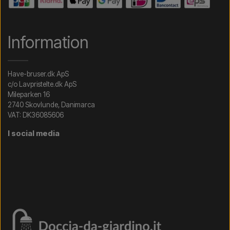
Information
Have-bruser.dk ApS
c/o Lavpristelte.dk ApS
Mileparken 16
2740 Skovlunde, Danimarca
VAT: DK36085606
I social media