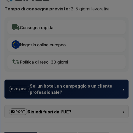
Tempo di consegna previsto:
2-5 giorni lavorativi
Consegna rapida
Negozio online europeo
Politica di reso: 30 giorni
Sei un hotel, un campeggio o un cliente
›
PRO / B2B
professionale?
Aiutiamo hotel, campeggi, villaggi turistici e sviluppatori
immobiliari con
soluzioni su misura
per docce da esterno –
Risiedi fuori dall’UE?
›
EXPORT
dalla scelta del modello alla corretta installazione.
Se sei interessato ad acquistare uno dei prodotti di questo
Vuoi un
preventivo per un progetto o una fornitura più
shop e risiedi fuori dall’UE, non puoi ordinare direttamente sul
grande
? Contattaci – rispondiamo rapidamente.