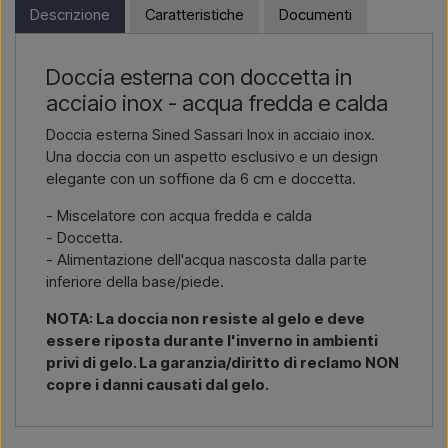
webshop. Puoi invece contattarci e ricevere un prezzo con
Descrizione
Caratteristiche
Documenti
consegna e, se necessario, documenti doganali.
Scrivici →
Chiamaci →
Devi solo indicare quale articolo ti interessa (codice articolo o
Doccia esterna con doccetta in
link all’articolo) e dove deve essere fatturato e consegnato, e
acciaio inox - acqua fredda e calda
riceverai un’offerta.
Doccia esterna Sined Sassari Inox in acciaio inox.
Contattaci via email →
Chiamaci →
Una doccia con un aspetto esclusivo e un design
elegante con un soffione da 6 cm e doccetta.
- Miscelatore con acqua fredda e calda
- Doccetta.
- Alimentazione dell'acqua nascosta dalla parte
inferiore della base/piede.
NOTA: La doccia non resiste al gelo e deve
essere riposta durante l'inverno in ambienti
privi di gelo. La garanzia/diritto di reclamo NON
copre i danni causati dal gelo.