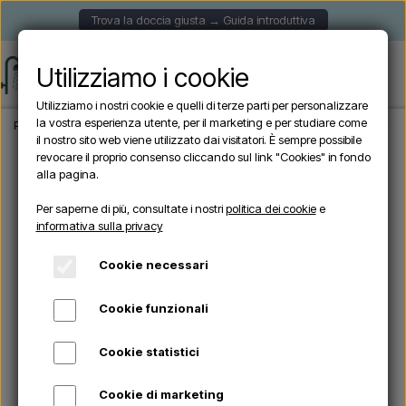
Trova la doccia giusta → Guida introduttiva
Utilizziamo i cookie
Utilizziamo i nostri cookie e quelli di terze parti per personalizzare
la vostra esperienza utente, per il marketing e per studiare come
Pagina iniziale
Doccia da giardino
Docce autoportanti
Sined SASSARI INOX -
il nostro sito web viene utilizzato dai visitatori. È sempre possibile
revocare il proprio consenso cliccando sul link "Cookies" in fondo
alla pagina.
Per saperne di più, consultate i nostri
politica dei cookie
e
informativa sulla privacy
Cookie necessari
Cookie funzionali
Cookie statistici
Cookie di marketing