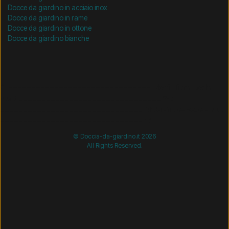
Docce da giardino in acciaio inox
Docce da giardino in rame
Docce da giardino in ottone
Docce da giardino bianche
/* =============================== Mobil-filtre-kode -
start =============================== */
/*
=============================== Mobil-filtre-kode - slut
=============================== */
© Doccia-da-giardino.it 2026
All Rights Reserved.