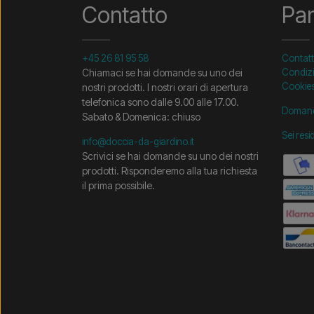
Contatto
Pa
+45 26 81 95 58
Contat
Chiamaci se hai domande su uno dei
Condizi
Cookie
nostri prodotti. I nostri orari di apertura
telefonica sono dalle 9.00 alle 17.00.
Domand
Sabato & Domenica: chiuso
Sei resi
info@doccia-da-giardino.it
Scrivici se hai domande su uno dei nostri
prodotti. Risponderemo alla tua richiesta
il prima possibile.
/* =============================== Mobil-filtre-kode - 