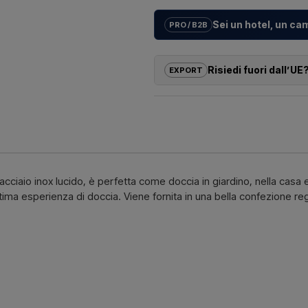
Sei un hotel, un ca
PRO / B2B
Aiutiamo hotel, campeggi, villaggi 
su misura
per docce da esterno –
Risiedi fuori dall’UE
EXPORT
installazione.
Se sei interessato ad acquistare un
Vuoi un
preventivo per un prog
dall’UE, non puoi ordinare dirett
rispondiamo rapidamente.
ricevere un prezzo con consegna
Scriv
Devi solo indicare quale articolo ti
deve essere fatturato e consegnato
acciaio inox lucido, è perfetta come doccia in giardino, nella casa 
Contattaci 
ima esperienza di doccia. Viene fornita in una bella confezione r