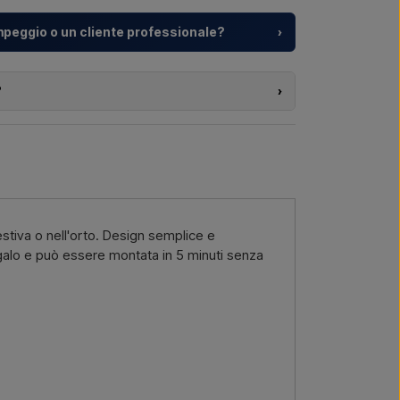
mpeggio o un cliente professionale?
›
turistici e sviluppatori immobiliari con
soluzioni
 dalla scelta del modello alla corretta
?
›
o dei prodotti di questo shop e risiedi fuori
etto o una fornitura più grande
? Contattaci –
amente sul webshop. Puoi invece contattarci e
 e, se necessario, documenti doganali.
ici →
Chiamaci →
 interessa (codice articolo o link all’articolo) e dove
, e riceverai un’offerta.
estiva o nell'orto. Design semplice e
via email →
Chiamaci →
egalo e può essere montata in 5 minuti senza