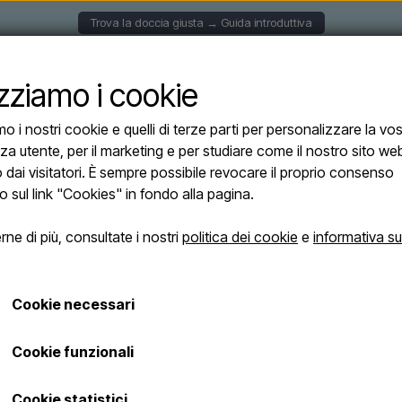
Trova la doccia giusta → Guida introduttiva
CCE A PARETE
DOCCE SOLARI
DOCCE AUTOPORTAN
izziamo i cookie
mo i nostri cookie e quelli di terze parti per personalizzare la vo
ccia da giardino Excel / doccia esterna – acciaio inossidabile lucido
za utente, per il marketing e per studiare come il nostro sito we
Doccia da giard
o dai visitatori. È sempre possibile revocare il proprio consenso
esterna – acciai
o sul link "Cookies" in fondo alla pagina.
ne di più, consultate i nostri
politica dei cookie
e
informativa su
€ 149,95
Le spese di spedizione saranno aggiunte
Cookie necessari
Numero di articolo: Excel 0003
Cookie funzionali
Design bello e semplice
Materiale: acciaio inox e ott
Cookie statistici