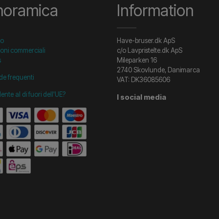
noramica
Information
to
Have-bruser.dk ApS
oni commerciali
c/o Lavpristelte.dk ApS
s
Mileparken 16
2740 Skovlunde, Danimarca
e frequenti
VAT: DK36085606
dente al di fuori dell'UE?
I social media
start =============================== */
/* ==============