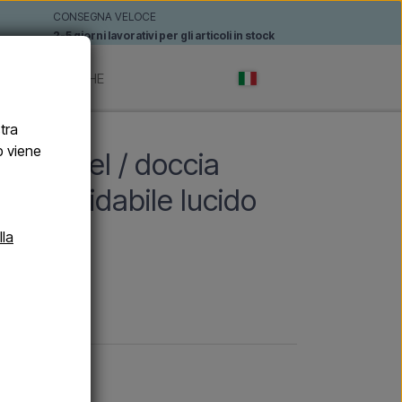
CONSEGNA VELOCE
2-5 giorni lavorativi per gli articoli in stock
TI
MARCHE
stra
b viene
ino Excel / doccia
o inossidabile lucido
lla
one