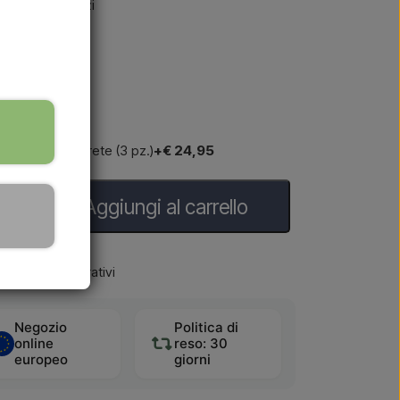
'uso di attrezzi
o / staffa a parete (3 pz.)
+€ 24,95
Aggiungi al carrello
2-5 giorni lavorativi
Negozio
Politica di
online
reso: 30
europeo
giorni