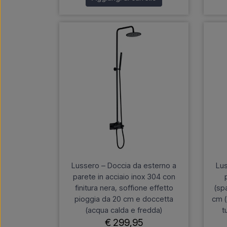
Lussero – Doccia da esterno a
Lus
parete in acciaio inox 304 con
finitura nera, soffione effetto
(sp
pioggia da 20 cm e doccetta
cm (
(acqua calda e fredda)
t
€ 299,95