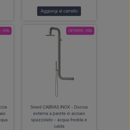
Aggiungi al carrello
 -10%
OFFERTE -10%
ccia
Sined CABRAS INOX - Doccia
aio
esterna a parete in acciaio
cqua
spazzolato - acqua fredda e
calda