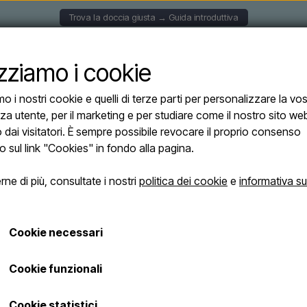
Trova la doccia giusta → Guida introduttiva
CCE A PARETE
DOCCE SOLARI
DOCCE AUTOPORTAN
izziamo i cookie
mo i nostri cookie e quelli di terze parti per personalizzare la vo
za utente, per il marketing e per studiare come il nostro sito we
o dai visitatori. È sempre possibile revocare il proprio consenso
o sul link "Cookies" in fondo alla pagina.
nto Idrico
Nome del marchio
ne di più, consultate i nostri
politica dei cookie
e
informativa su
Cookie necessari
Cookie funzionali
Cookie statistici