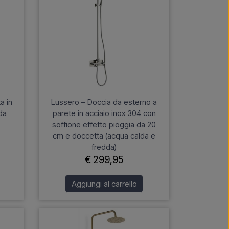
a in
Lussero – Doccia da esterno a
da
parete in acciaio inox 304 con
soffione effetto pioggia da 20
cm e doccetta (acqua calda e
fredda)
€ 299,95
Aggiungi al carrello