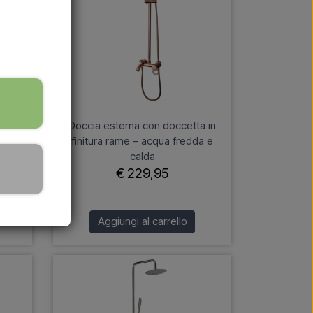
no a
Doccia esterna con doccetta in
con
finitura rame – acqua fredda e
etto
calda
dda)
€ 229,95
Aggiungi al carrello