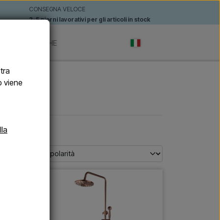
CONSEGNA VELOCE
2-5 giorni lavorativi per gli articoli in stock
TI
MARCHE
stra
b viene
lla