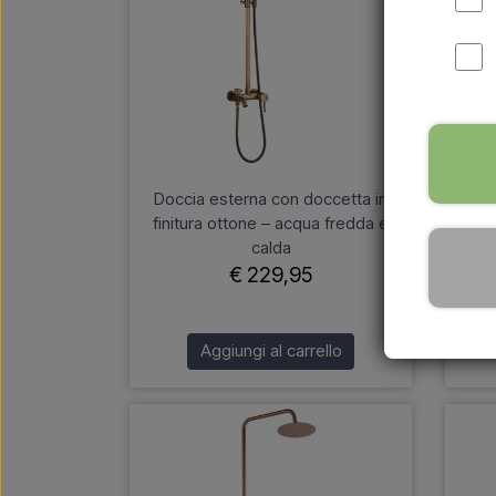
Doccia esterna con doccetta in
Doc
finitura ottone – acqua fredda e
calda
€ 229,95
Aggiungi al carrello