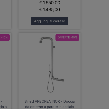
€ 1.650,00
€ 1.485,00
Aggiungi al carrello
 -10%
OFFERTE -10%
 -
Sined ARBOREA INOX - Doccia
ciaio
da esterno a parete in acciaio