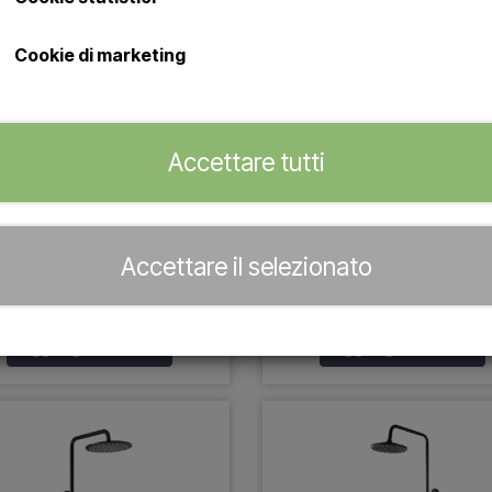
Cookie di marketing
Accettare tutti
cia da esterno con doccetta
Lussero – Doccia da ester
in acciaio inox/nero
parete in acciaio inox 304 
finitura rame e soffione eff
€ 174,95
Accettare il selezionato
pioggia da 20 cm (acqua fre
€ 249,95
Aggiungi al carrello
Aggiungi al carrello