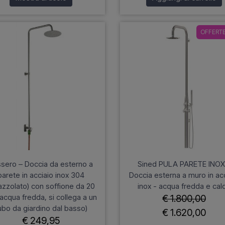
OFFERTE
sero – Doccia da esterno a
Sined PULA PARETE INOX
parete in acciaio inox 304
Doccia esterna a muro in ac
azzolato) con soffione da 20
inox - acqua fredda e cal
acqua fredda, si collega a un
€ 1.800,00
ubo da giardino dal basso)
€ 1.620,00
€ 249,95