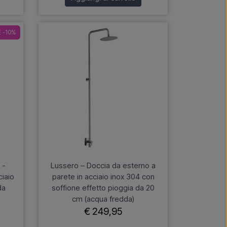
 -10%
 -
Lussero – Doccia da esterno a
ciaio
parete in acciaio inox 304 con
da
soffione effetto pioggia da 20
cm (acqua fredda)
€ 249,95