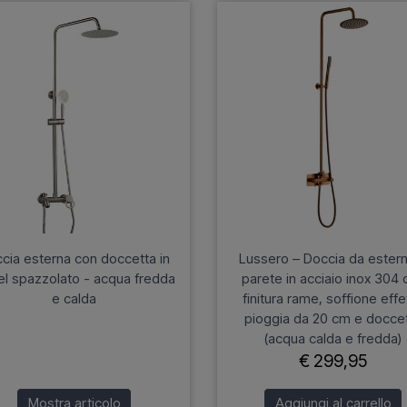
cia esterna con doccetta in
Lussero – Doccia da ester
el spazzolato - acqua fredda
parete in acciaio inox 304 
e calda
finitura rame, soffione effe
pioggia da 20 cm e docce
(acqua calda e fredda)
€ 299,95
Mostra articolo
Aggiungi al carrello