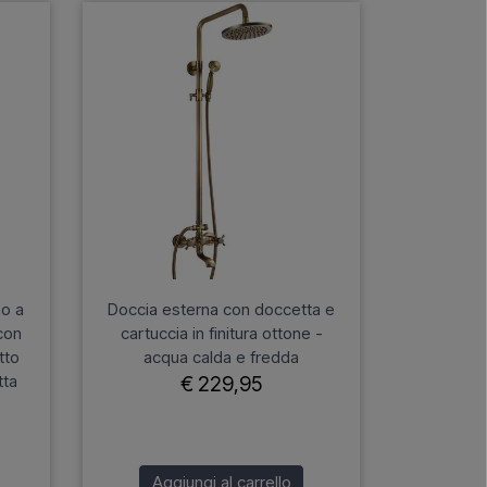
no a
Doccia esterna con doccetta e
con
cartuccia in finitura ottone -
tto
acqua calda e fredda
tta
€ 229,95
Aggiungi al carrello