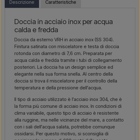
Descrizione
Caratteristiche
consegna e, se necessario, documenti doganali.
Scrivici →
Chiamaci →
Devi solo indicare quale articolo ti interessa (codice articolo o
Doccia in acciaio inox per acqua
link all’articolo) e dove deve essere fatturato e consegnato, e
calda e fredda
riceverai un’offerta.
Doccia da esterno VRH in acciaio inox (SS 304).
Contattaci via email →
Chiamaci →
Finitura satinata con miscelatore e testa di doccia
rotonda con diametro di 7,6 cm. Preparata per
acqua calda e fredda tramite i tubi di collegamento
posteriori. La doccia ha un design semplice ed
elegante nella sua forma snella. Al centro della
doccia si trova il miscelatore per il controllo della
temperatura e della pressione dell'acqua.
Il tipo di acciaio utilizzato è l'acciaio inox 304, che è
la forma più comune di acciaio inox. In condizioni di
clima variabile, questo tipo di acciaio è resistente
alla ruggine, ma nelle vicinanze del mare, a contatto
con i sali dell'acqua salata, potrebbe comunque
ossidarsi. Per questo motivo, si sconsiglia di