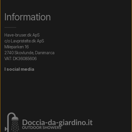
Information
Have-bruser.dk ApS
c/o Lavpristelte.dk ApS
Mileparken 16
2740 Skovlunde, Danimarca
VAT: DK36085606
I social media