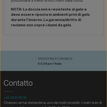
posizionarla a meno di 600 metri dalla costa.
NOTA: La doccia non è resistente al gelo e
deve essere riposta in ambienti privi di gelo
durante l'inverno. La garanzia/diritto di
reclamo non copre i danni da gelo.
SPEDIZIONE ECONOMICA
€ 9,99 per l'Italia
Contatto
+45 26 81 95 58
Chiamaci se hai domande su uno dei nostri prodotti. I nostri orari di