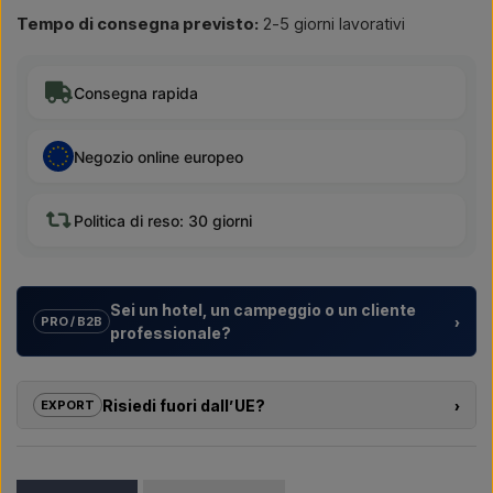
Tempo di consegna previsto:
2-5 giorni lavorativi
Consegna rapida
Negozio online europeo
Politica di reso: 30 giorni
Sei un hotel, un campeggio o un cliente
›
PRO / B2B
professionale?
Aiutiamo hotel, campeggi, villaggi turistici e sviluppatori
immobiliari con
soluzioni su misura
per docce da esterno –
Risiedi fuori dall’UE?
›
EXPORT
dalla scelta del modello alla corretta installazione.
Se sei interessato ad acquistare uno dei prodotti di questo
Vuoi un
preventivo per un progetto o una fornitura più
shop e risiedi fuori dall’UE, non puoi ordinare direttamente sul
grande
? Contattaci – rispondiamo rapidamente.
webshop. Puoi invece contattarci e ricevere un prezzo con