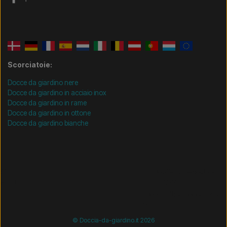
Scorciatoie:
Docce da giardino nere
Docce da giardino in acciaio inox
Docce da giardino in rame
Docce da giardino in ottone
Docce da giardino bianche
/* =============================== Mobil-filtre-kode -
start =============================== */
/*
=============================== Mobil-filtre-kode - slut
=============================== */
© Doccia-da-giardino.it 2026