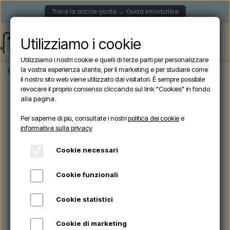
Trova la doccia giusta → Guida introduttiva
Utilizziamo i cookie
Utilizziamo i nostri cookie e quelli di terze parti per personalizzare
la vostra esperienza utente, per il marketing e per studiare come
Pagina iniziale
Doccia da giardino
Docce autoportanti
VRH - Doccia da este
il nostro sito web viene utilizzato dai visitatori. È sempre possibile
revocare il proprio consenso cliccando sul link "Cookies" in fondo
alla pagina.
Per saperne di più, consultate i nostri
politica dei cookie
e
informativa sulla privacy
Cookie necessari
Cookie funzionali
Cookie statistici
Cookie di marketing