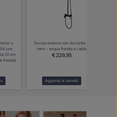
terno a
Doccia esterna con doccetta in
Lus
304 con
nero - acqua fredda e calda
par
 da 20 cm
fin
€ 229,95
e fredda)
piog
lo
Aggiungi al carrello