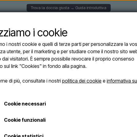
Trova la doccia giusta → Guida introduttiva
CCE A PARETE
DOCCE SOLARI
DOCCE AUTOPORTAN
izziamo i cookie
mo i nostri cookie e quelli di terze parti per personalizzare la vo
za utente, per il marketing e per studiare come il nostro sito we
o dai visitatori. È sempre possibile revocare il proprio consenso
o sul link "Cookies" in fondo alla pagina.
no.it
ne di più, consultate i nostri
politica dei cookie
e
informativa su
ia selezione di docce
utte le docce sono
Cookie necessari
e alla qualità e
Cookie funzionali
UTOPORTANTI
Cookie statistici