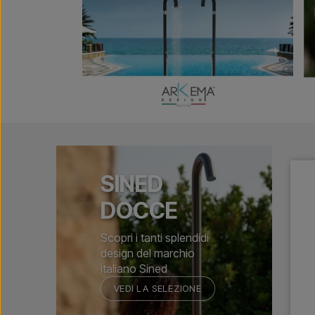
SINED
DOCCE
Scopri i tanti splendidi
design del marchio
italiano Sined
VEDI LA SELEZIONE