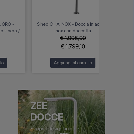
A ORO -
Sined CHIA INOX - Doccia in acciaio
Sin
io - nero /
inox con doccetta
ac
€ 1.998,99
€ 1.799,10
lo
Aggiungi al carrello
ZEE
DOCCE
Scopri il design unico e