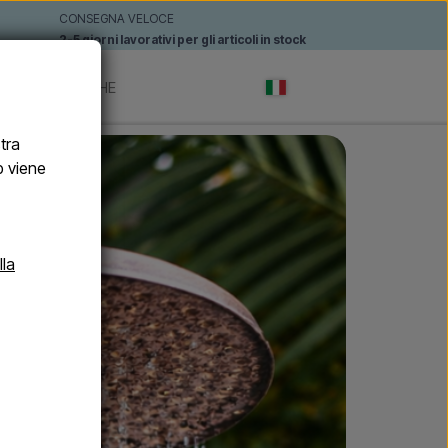
CONSEGNA VELOCE
2-5 giorni lavorativi per gli articoli in stock
TI
MARCHE
stra
b viene
lla