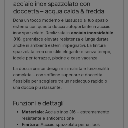
acciaio inox spazzolato con
riceverai un’offerta.
doccetta – acqua calda & fredda
Contattaci via email →
Chiamaci →
Dona un tocco moderno e lussuoso al tuo spazio
esterno con questa doccia autoportante in acciaio
inox spazzolato. Realizzata in
acciaio inossidabile
316
, garantisce elevata resistenza e lunga durata
anche in ambienti esterni impegnativi. La finitura
spazzolata crea uno stile elegante e senza tempo,
ideale per terrazze, piscine e case vacanza.
La doccia unisce design minimalista e funzionalità
completa – con soffione superiore e doccetta
flessibile per scegliere tra un risciacquo rapido o
una doccia più rilassante.
Funzioni e dettagli
Materiale:
Acciaio inox 316 – estremamente
resistente e anticorrosione
Finitura:
Acciaio spazzolato per un look