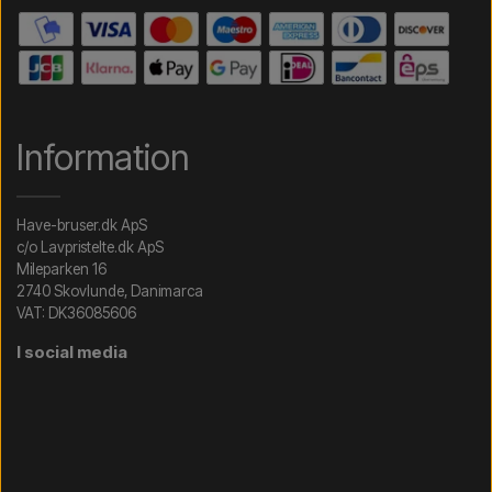
Information
Have-bruser.dk ApS
c/o Lavpristelte.dk ApS
Mileparken 16
2740 Skovlunde, Danimarca
VAT: DK36085606
I social media