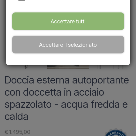
Accettare tutti
Accettare il selezionato
Doccia esterna autoportante
con doccetta in acciaio
spazzolato - acqua fredda e
calda
€ 1.495,00