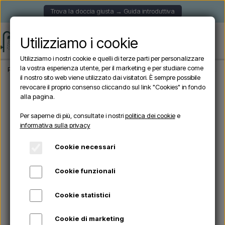
Trova la doccia giusta → Guida introduttiva
Utilizziamo i cookie
Utilizziamo i nostri cookie e quelli di terze parti per personalizzare
la vostra esperienza utente, per il marketing e per studiare come
Pagina iniziale
Doccia da giardino
Docce autoportanti
Doccia esterna autop
il nostro sito web viene utilizzato dai visitatori. È sempre possibile
revocare il proprio consenso cliccando sul link "Cookies" in fondo
alla pagina.
OFFERTE -10%
Per saperne di più, consultate i nostri
politica dei cookie
e
informativa sulla privacy
Cookie necessari
Cookie funzionali
Cookie statistici
Cookie di marketing