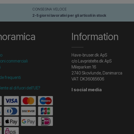
CONSEGNA VELOCE
2-5 giorni lavorativi per gli articoli in stock
noramica
Information
to
Have-bruser.dk ApS
oni commerciali
c/o Lavpristelte.dk ApS
s
Mileparken 16
2740 Skovlunde, Danimarca
e frequenti
VAT: DK36085606
dente al di fuori dell'UE?
I social media