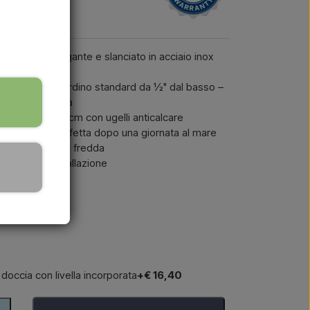
on design elegante e slanciato in acciaio inox
te tubo da giardino standard da ½" dal basso –
ione idrica fissa
entabile da 20 cm con ugelli anticalcare
 o piscina – perfetta dopo una giornata al mare
egolare l’acqua fredda
a semplice installazione
 doccia con livella incorporata
+€ 16,40