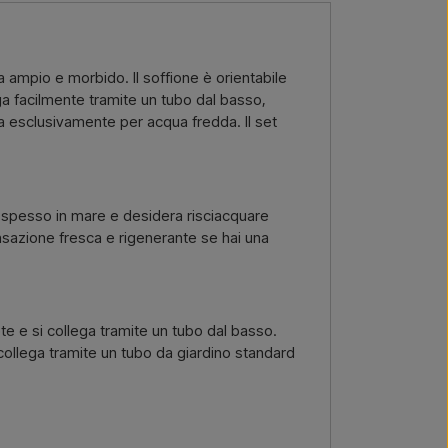
, e riceverai un’offerta.
via email →
Chiamaci →
 ampio e morbido. Il soffione è orientabile
lega facilmente tramite un tubo dal basso,
ta esclusivamente per acqua fredda. Il set
ta spesso in mare e desidera risciacquare
nsazione fresca e rigenerante se hai una
te e si collega tramite un tubo dal basso.
 collega tramite un tubo da giardino standard