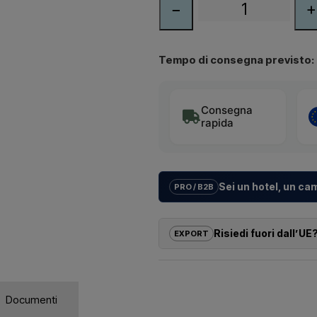
−
+
Tempo di consegna previsto:
Consegna
rapida
Sei un hotel, un ca
PRO / B2B
Aiutiamo hotel, campeggi, villaggi 
su misura
per docce da esterno –
Risiedi fuori dall’UE
EXPORT
installazione.
Se sei interessato ad acquistare un
Vuoi un
preventivo per un prog
dall’UE, non puoi ordinare dirett
rispondiamo rapidamente.
ricevere un prezzo con consegna
Documenti
Scriv
Devi solo indicare quale articolo ti