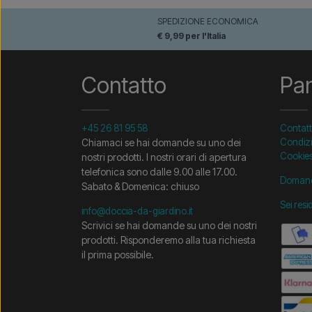
SPEDIZIONE ECONOMICA
€ 9,99 per l'Italia
Contatto
Pa
+45 26 81 95 58
Contat
Chiamaci se hai domande su uno dei
Condizi
Cookie
nostri prodotti. I nostri orari di apertura
telefonica sono dalle 9.00 alle 17.00.
Domand
Sabato & Domenica: chiuso
Sei resi
info@doccia-da-giardino.it
Scrivici se hai domande su uno dei nostri
prodotti. Risponderemo alla tua richiesta
il prima possibile.