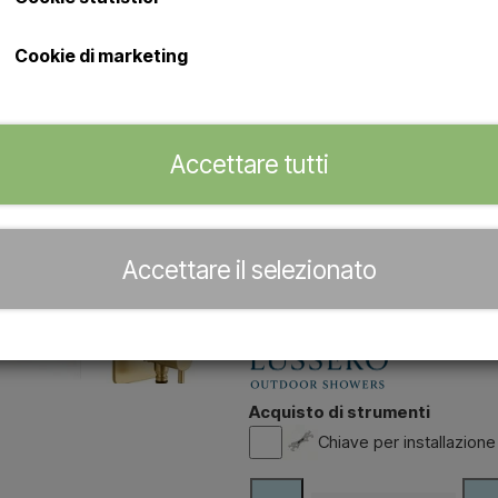
Numero di articolo: HB 0070 Brass
Cookie di marketing
Doccia da esterno a parete c
304 con finitura ottone
Collegamento semplice trami
Accettare tutti
non è necessaria un’installaz
Soffione doccia a pioggia ori
Ideale per giardino, terrazza
Con manopola girevole per r
Facile da svuotare grazie all
Accettare il selezionato
Rivenditore ufficiale di
Acquisto di strumenti
Chiave per installazione