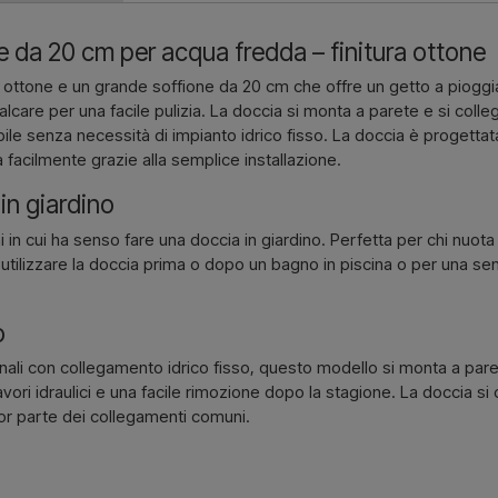
deve essere fatturato e consegnato
 da 20 cm per acqua fredda – finitura ottone
Contattaci 
ra ottone e un grande soffione da 20 cm che offre un getto a pioggia
ticalcare per una facile pulizia. La doccia si monta a parete e si col
bile senza necessità di impianto idrico fisso. La doccia è progetta
 facilmente grazie alla semplice installazione.
in giardino
i in cui ha senso fare una doccia in giardino. Perfetta per chi nuo
utilizzare la doccia prima o dopo un bagno in piscina o per una se
o
nali con collegamento idrico fisso, questo modello si monta a pare
vori idraulici e una facile rimozione dopo la stagione. La doccia si
or parte dei collegamenti comuni.