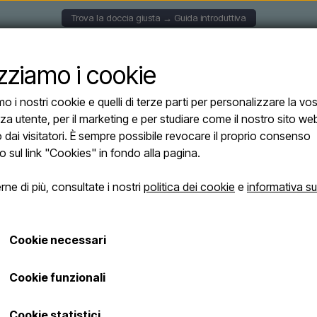
Trova la doccia giusta → Guida introduttiva
CCE A PARETE
DOCCE SOLARI
DOCCE AUTOPORTAN
izziamo i cookie
mo i nostri cookie e quelli di terze parti per personalizzare la vo
o – Doccia da esterno a parete in acciaio inox 304 con finitura ottone e soffione
za utente, per il marketing e per studiare come il nostro sito we
Lussero – Docci
o dai visitatori. È sempre possibile revocare il proprio consenso
in acciaio inox 
o sul link "Cookies" in fondo alla pagina.
e soffione da 2
ne di più, consultate i nostri
politica dei cookie
e
informativa su
collega a un tu
basso)
Cookie necessari
Cookie funzionali
€ 249,95
Le spese di spedizione saranno aggiunte
Cookie statistici