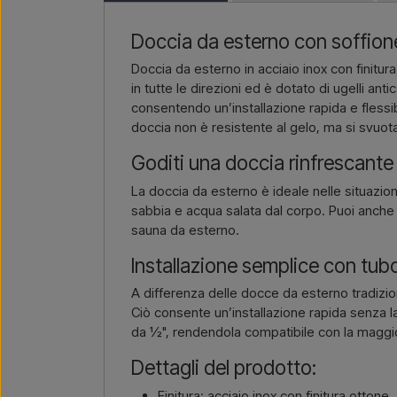
Doccia da esterno con soffione
Doccia da esterno in acciaio inox con finitu
in tutte le direzioni ed è dotato di ugelli an
consentendo un’installazione rapida e flessi
doccia non è resistente al gelo, ma si svuota
Goditi una doccia rinfrescante 
La doccia da esterno è ideale nelle situazion
sabbia e acqua salata dal corpo. Puoi anche 
sauna da esterno.
Installazione semplice con tub
A differenza delle docce da esterno tradizio
Ciò consente un’installazione rapida senza la
da ½", rendendola compatibile con la maggi
Dettagli del prodotto:
Finitura: acciaio inox con finitura ottone