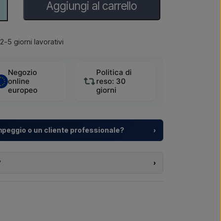
Aggiungi al carrello
2-5 giorni lavorativi
Negozio
Politica di
online
reso: 30
europeo
giorni
mpeggio o un cliente professionale?
›
turistici e sviluppatori immobiliari con
soluzioni
 dalla scelta del modello alla corretta
?
›
o dei prodotti di questo shop e risiedi fuori
etto o una fornitura più grande
? Contattaci –
amente sul webshop. Puoi invece contattarci e
 e, se necessario, documenti doganali.
ici →
Chiamaci →
 interessa (codice articolo o link all’articolo) e dove