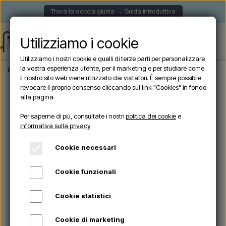
Trova la doccia giusta → Guida introduttiva
Utilizziamo i cookie
Utilizziamo i nostri cookie e quelli di terze parti per personalizzare
la vostra esperienza utente, per il marketing e per studiare come
Pagina iniziale
Doccia da giardino
Docce autoportanti
Cristina CRIWX711 – D
il nostro sito web viene utilizzato dai visitatori. È sempre possibile
revocare il proprio consenso cliccando sul link "Cookies" in fondo
alla pagina.
OFFERTE -10%
Per saperne di più, consultate i nostri
politica dei cookie
e
informativa sulla privacy
Cookie necessari
Cookie funzionali
Cookie statistici
Cookie di marketing