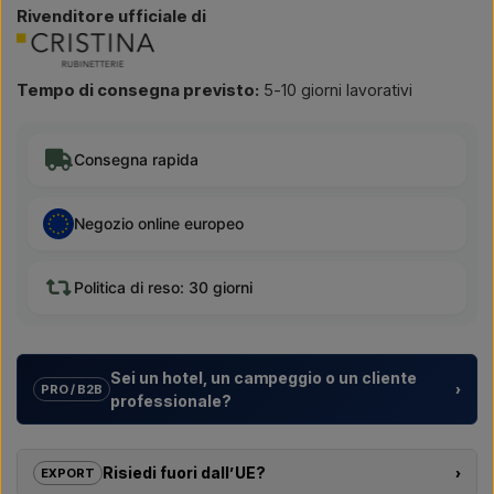
Rivenditore ufficiale di
Tempo di consegna previsto:
5-10 giorni lavorativi
Consegna rapida
Negozio online europeo
Politica di reso: 30 giorni
Sei un hotel, un campeggio o un cliente
›
PRO / B2B
professionale?
Aiutiamo hotel, campeggi, villaggi turistici e sviluppatori
immobiliari con
soluzioni su misura
per docce da esterno –
Risiedi fuori dall’UE?
›
EXPORT
dalla scelta del modello alla corretta installazione.