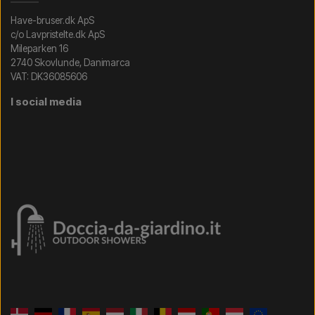
Have-bruser.dk ApS
c/o Lavpristelte.dk ApS
Mileparken 16
2740 Skovlunde, Danimarca
VAT: DK36085606
I social media