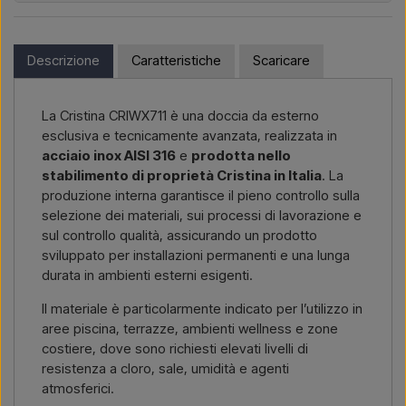
Se sei interessato ad acquistare uno dei prodotti di questo
Vuoi un
preventivo per un progetto o una fornitura più
shop e risiedi fuori dall’UE, non puoi ordinare direttamente sul
grande
? Contattaci – rispondiamo rapidamente.
webshop. Puoi invece contattarci e ricevere un prezzo con
Descrizione
Caratteristiche
Scaricare
consegna e, se necessario, documenti doganali.
Scrivici →
Chiamaci →
Devi solo indicare quale articolo ti interessa (codice articolo o
La Cristina CRIWX711 è una doccia da esterno
link all’articolo) e dove deve essere fatturato e consegnato, e
esclusiva e tecnicamente avanzata, realizzata in
riceverai un’offerta.
acciaio inox AISI 316
e
prodotta nello
stabilimento di proprietà Cristina in Italia
. La
Contattaci via email →
Chiamaci →
produzione interna garantisce il pieno controllo sulla
selezione dei materiali, sui processi di lavorazione e
sul controllo qualità, assicurando un prodotto
sviluppato per installazioni permanenti e una lunga
durata in ambienti esterni esigenti.
Il materiale è particolarmente indicato per l’utilizzo in
aree piscina, terrazze, ambienti wellness e zone
costiere, dove sono richiesti elevati livelli di
resistenza a cloro, sale, umidità e agenti
atmosferici.