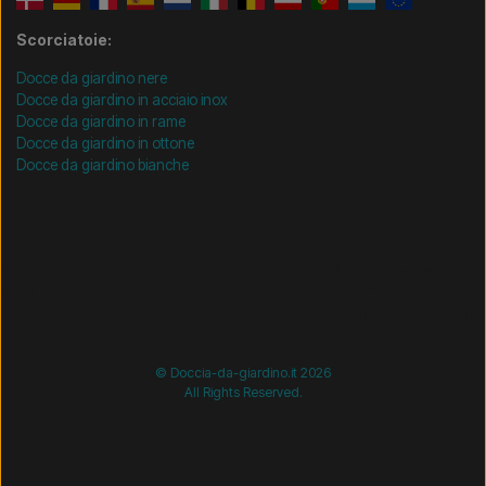
Scorciatoie:
Docce da giardino nere
Docce da giardino in acciaio inox
Docce da giardino in rame
Docce da giardino in ottone
Docce da giardino bianche
/* =============================== Mobil-filtre-kode -
start =============================== */
/*
=============================== Mobil-filtre-kode - slut
=============================== */
© Doccia-da-giardino.it 2026
All Rights Reserved.