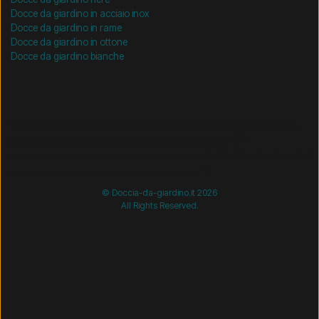
Docce da giardino in acciaio inox
Docce da giardino in rame
Docce da giardino in ottone
Docce da giardino bianche
/* =============================== Mobil-filtre-kode -
start =============================== */
/*
=============================== Mobil-filtre-kode - slut
=============================== */
© Doccia-da-giardino.it 2026
All Rights Reserved.