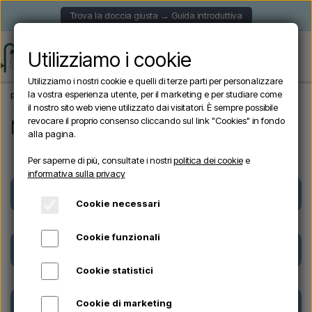
Trova la doccia giusta → Guida introduttiva
Utilizziamo i cookie
Utilizziamo i nostri cookie e quelli di terze parti per personalizzare
la vostra esperienza utente, per il marketing e per studiare come
Pagina iniziale
Marche
il nostro sito web viene utilizzato dai visitatori. È sempre possibile
revocare il proprio consenso cliccando sul link "Cookies" in fondo
Marche
alla pagina.
Per saperne di più, consultate i nostri
politica dei cookie
e
informativa sulla privacy
Arkema Design
CRISTINA
Cookie necessari
Cookie funzionali
CRM
Demerx
Cookie statistici
Excel
Formidra
Cookie di marketing