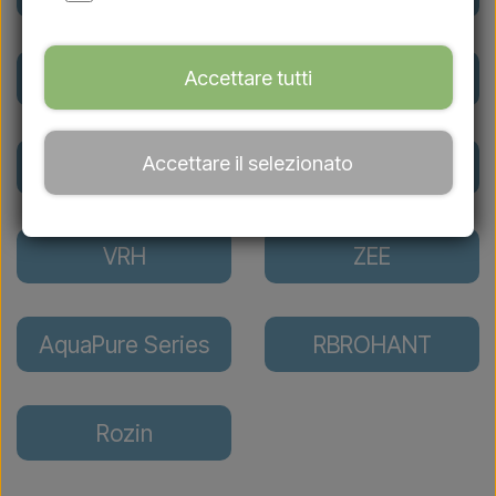
Lussero outdoor
JOHO
Accettare tutti
showers
Accettare il selezionato
NORDKAP
Sined
VRH
ZEE
AquaPure Series
RBROHANT
Rozin