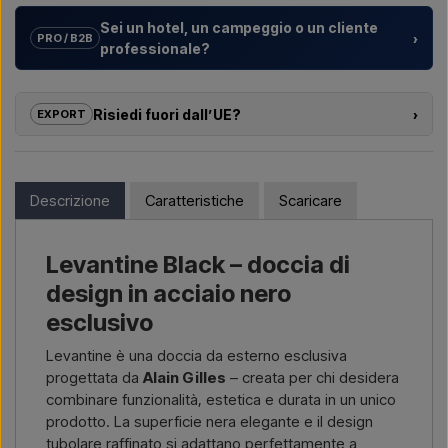
Sei un hotel, un campeggio o un cliente
›
PRO / B2B
professionale?
Aiutiamo hotel, campeggi, villaggi turistici e sviluppatori
immobiliari con
soluzioni su misura
per docce da esterno –
Risiedi fuori dall’UE?
›
EXPORT
dalla scelta del modello alla corretta installazione.
Se sei interessato ad acquistare uno dei prodotti di questo
Vuoi un
preventivo per un progetto o una fornitura più
shop e risiedi fuori dall’UE, non puoi ordinare direttamente sul
grande
? Contattaci – rispondiamo rapidamente.
webshop. Puoi invece contattarci e ricevere un prezzo con
Descrizione
Caratteristiche
Scaricare
consegna e, se necessario, documenti doganali.
Scrivici →
Chiamaci →
Devi solo indicare quale articolo ti interessa (codice articolo o
Levantine Black – doccia di
link all’articolo) e dove deve essere fatturato e consegnato, e
riceverai un’offerta.
design in acciaio nero
esclusivo
Contattaci via email →
Chiamaci →
Levantine è una doccia da esterno esclusiva
progettata da
Alain Gilles
– creata per chi desidera
combinare funzionalità, estetica e durata in un unico
prodotto. La superficie nera elegante e il design
tubolare raffinato si adattano perfettamente a