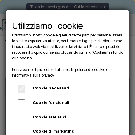
Trova la doccia giusta → Guida introduttiva
Utilizziamo i cookie
Utilizziamo i nostri cookie e quelli di terze parti per personalizzare
la vostra esperienza utente, per il marketing e per studiare come
Pagina iniziale
Doccia da giardino
Docce autoportanti
ZEE - Doccia esterna
il nostro sito web viene utilizzato dai visitatori. È sempre possibile
revocare il proprio consenso cliccando sul link "Cookies" in fondo
alla pagina.
Esaurito
Per saperne di più, consultate i nostri
politica dei cookie
e
informativa sulla privacy
Cookie necessari
Cookie funzionali
Cookie statistici
Cookie di marketing