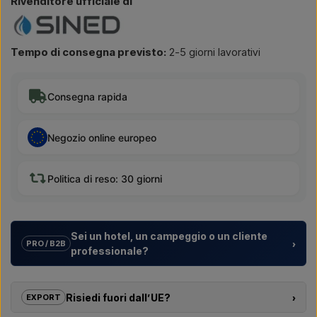
Rivenditore ufficiale di
Tempo di consegna previsto:
2-5 giorni lavorativi
Consegna rapida
Negozio online europeo
Politica di reso: 30 giorni
Sei un hotel, un campeggio o un cliente
›
PRO / B2B
professionale?
Aiutiamo hotel, campeggi, villaggi turistici e sviluppatori
immobiliari con
soluzioni su misura
per docce da esterno –
Risiedi fuori dall’UE?
›
EXPORT
dalla scelta del modello alla corretta installazione.