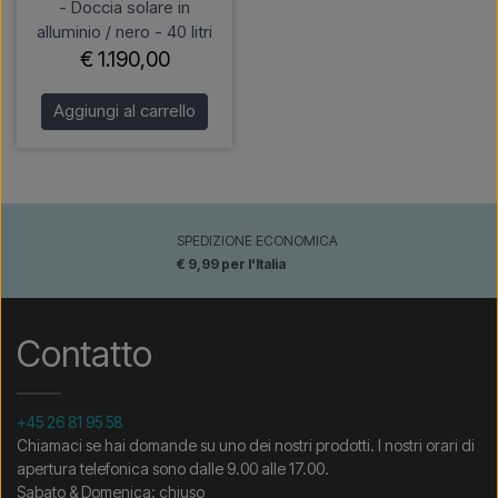
- Doccia solare in
alluminio / nero - 40 litri
€ 1.190,00
Aggiungi al carrello
SPEDIZIONE ECONOMICA
€ 9,99 per l'Italia
Contatto
+45 26 81 95 58
Chiamaci se hai domande su uno dei nostri prodotti. I nostri orari di
apertura telefonica sono dalle 9.00 alle 17.00.
Sabato & Domenica: chiuso