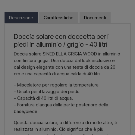
Se sei interessato ad acquistare uno dei prodotti di questo
Vuoi un
preventivo per un progetto o una fornitura più
shop e risiedi fuori dall’UE, non puoi ordinare direttamente sul
grande
? Contattaci – rispondiamo rapidamente.
webshop. Puoi invece contattarci e ricevere un prezzo con
Descrizione
Caratteristiche
Documenti
consegna e, se necessario, documenti doganali.
Scrivici →
Chiamaci →
Devi solo indicare quale articolo ti interessa (codice articolo o
Doccia solare con doccetta per i
link all’articolo) e dove deve essere fatturato e consegnato, e
piedi in alluminio / grigio - 40 litri
riceverai un’offerta.
Doccia solare SINED ELLA GRIGIA WOOD in alluminio
Contattaci via email →
Chiamaci →
con finitura grigia. Una doccia dal look esclusivo e
dal design elegante con una testa di doccia da 20
cm e una capacità di acqua calda di 40 litri.
- Miscelatore per regolare la temperatura
- Uscita per il lavaggio dei piedi.
- Capacità di 40 litri di acqua.
- Fornitura d'acqua dalla parte posteriore della
base/piede.
Questa doccia solare, a differenza di molte altre, è
realizzata in alluminio. Ciò significa che è più