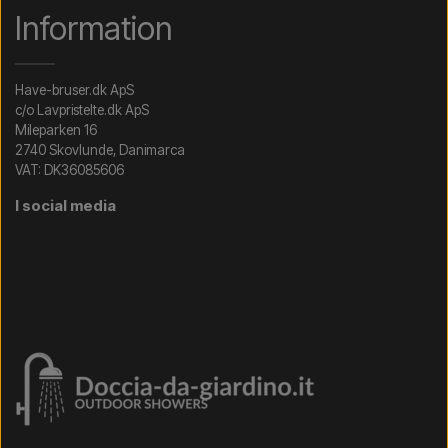
Information
Have-bruser.dk ApS
c/o Lavpristelte.dk ApS
Mileparken 16
2740 Skovlunde, Danimarca
VAT: DK36085606
I social media