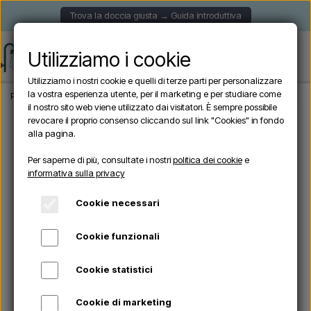
Trova la doccia giusta → Guida introduttiva
Utilizziamo i cookie
Utilizziamo i nostri cookie e quelli di terze parti per personalizzare
la vostra esperienza utente, per il marketing e per studiare come
Pagina iniziale
Doccia da giardino
Docce solari
Sined ELLA GRIGIA WOOD - Doc
il nostro sito web viene utilizzato dai visitatori. È sempre possibile
revocare il proprio consenso cliccando sul link "Cookies" in fondo
alla pagina.
Per saperne di più, consultate i nostri
politica dei cookie
e
informativa sulla privacy
Cookie necessari
Cookie funzionali
Cookie statistici
Cookie di marketing