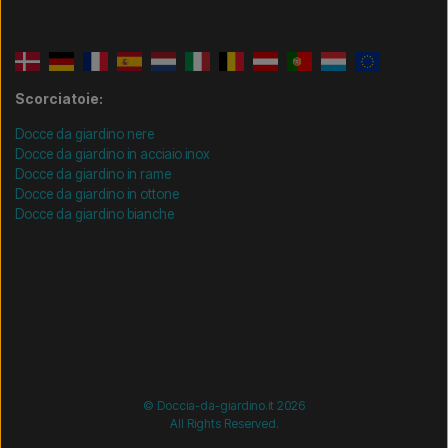
Scorciatoie:
Docce da giardino nere
Docce da giardino in acciaio inox
Docce da giardino in rame
Docce da giardino in ottone
Docce da giardino bianche
/* =============================== Mobil-filtre-kode -
start =============================== */
/*
=============================== Mobil-filtre-kode - slut
=============================== */
© Doccia-da-giardino.it 2026
All Rights Reserved.