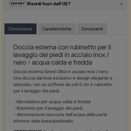
Risiedi fuori dall’UE?
›
EXPORT
dalla scelta del modello alla corretta installazione.
Se sei interessato ad acquistare uno dei prodotti di questo
Vuoi un
preventivo per un progetto o una fornitura più
shop e risiedi fuori dall’UE, non puoi ordinare direttamente sul
grande
? Contattaci – rispondiamo rapidamente.
webshop. Puoi invece contattarci e ricevere un prezzo con
Descrizione
Caratteristiche
Documenti
consegna e, se necessario, documenti doganali.
Scrivici →
Chiamaci →
Devi solo indicare quale articolo ti interessa (codice articolo o
Doccia esterna con rubinetto per il
link all’articolo) e dove deve essere fatturato e consegnato, e
lavaggio dei piedi in acciaio inox /
riceverai un’offerta.
nero - acqua calda e fredda
Contattaci via email →
Chiamaci →
Doccia esterna Sined Olbia in acciaio inox / nero.
Una doccia dal look esclusivo e design elegante e
slanciato, con un soffione da soli 6 cm e rubinetto
per il lavaggio dei piedi.
- Miscelatore per acqua calda e fredda
- Rubinetto per il lavaggio dei piedi.
- Alimentazione nascosta dell'acqua dalla parte
inferiore della base/piedistallo.