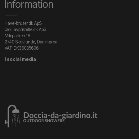
Information
Have-bruser.dk ApS
c/o Lavpristelte.dk ApS
Mileparken 16
2740 Skovlunde, Danimarca
VAT: DK36085606
I social media