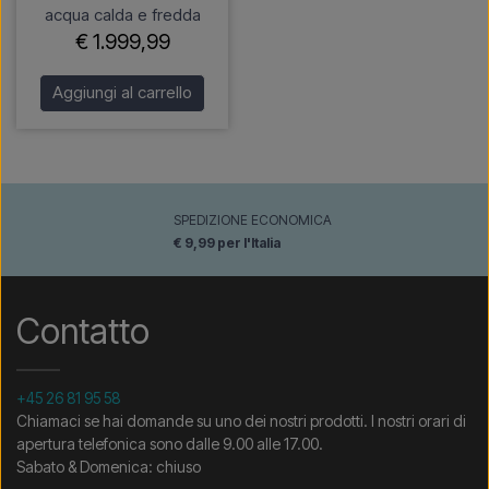
acqua calda e fredda
€ 1.999,99
Aggiungi al carrello
SPEDIZIONE ECONOMICA
€ 9,99 per l'Italia
Contatto
+45 26 81 95 58
Chiamaci se hai domande su uno dei nostri prodotti. I nostri orari di
apertura telefonica sono dalle 9.00 alle 17.00.
Sabato & Domenica: chiuso