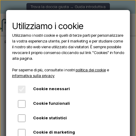
Trova la doccia giusta → Guida introduttiva
Utilizziamo i cookie
Utilizziamo i nostri cookie e quelli di terze parti per personalizzare
la vostra esperienza utente, per il marketing e per studiare come
Pagina iniziale
Doccia da giardino
Docce autoportanti
Sined OLBIA NERA - D
il nostro sito web viene utilizzato dai visitatori. È sempre possibile
revocare il proprio consenso cliccando sul link "Cookies" in fondo
alla pagina.
Per saperne di più, consultate i nostri
politica dei cookie
e
informativa sulla privacy
Cookie necessari
Cookie funzionali
Cookie statistici
Cookie di marketing