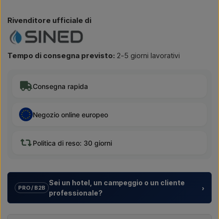
Rivenditore ufficiale di
Tempo di consegna previsto:
2-5 giorni lavorativi
Consegna rapida
Negozio online europeo
Politica di reso: 30 giorni
Sei un hotel, un campeggio o un cliente
›
PRO / B2B
professionale?
Aiutiamo hotel, campeggi, villaggi turistici e sviluppatori
immobiliari con
soluzioni su misura
per docce da esterno –