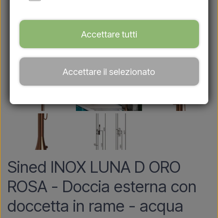
Accettare tutti
Accettare il selezionato
Sined INOX LUNA D ORO
ROSA - Doccia esterna con
doccetta in rame - acqua