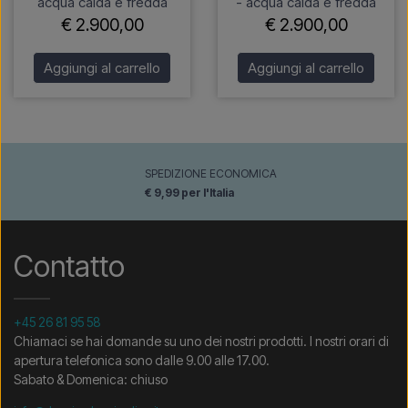
acqua calda e fredda
- acqua calda e fredda
€ 2.900,00
€ 2.900,00
Aggiungi al carrello
Aggiungi al carrello
SPEDIZIONE ECONOMICA
€ 9,99 per l'Italia
Contatto
+45 26 81 95 58
Chiamaci se hai domande su uno dei nostri prodotti. I nostri orari di
apertura telefonica sono dalle 9.00 alle 17.00.
Sabato & Domenica: chiuso