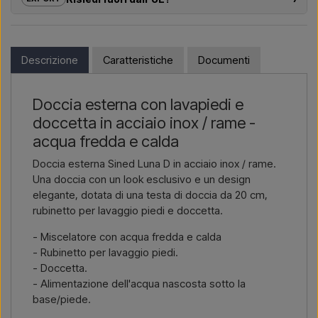
dalla scelta del modello alla corretta installazione.
Se sei interessato ad acquistare uno dei prodotti di questo
Vuoi un
preventivo per un progetto o una fornitura più
shop e risiedi fuori dall’UE, non puoi ordinare direttamente sul
grande
? Contattaci – rispondiamo rapidamente.
webshop. Puoi invece contattarci e ricevere un prezzo con
Descrizione
Caratteristiche
Documenti
consegna e, se necessario, documenti doganali.
Scrivici →
Chiamaci →
Devi solo indicare quale articolo ti interessa (codice articolo o
Doccia esterna con lavapiedi e
link all’articolo) e dove deve essere fatturato e consegnato, e
doccetta in acciaio inox / rame -
riceverai un’offerta.
acqua fredda e calda
Contattaci via email →
Chiamaci →
Doccia esterna Sined Luna D in acciaio inox / rame.
Una doccia con un look esclusivo e un design
elegante, dotata di una testa di doccia da 20 cm,
rubinetto per lavaggio piedi e doccetta.
- Miscelatore con acqua fredda e calda
- Rubinetto per lavaggio piedi.
- Doccetta.
- Alimentazione dell'acqua nascosta sotto la
base/piede.