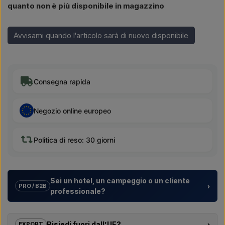
quanto non è più disponibile in magazzino
Avvisami quando l'articolo sarà di nuovo disponibile
Consegna rapida
Negozio online europeo
Politica di reso: 30 giorni
Sei un hotel, un campeggio o un cliente
›
PRO / B2B
professionale?
Aiutiamo hotel, campeggi, villaggi turistici e sviluppatori
immobiliari con
soluzioni su misura
per docce da esterno –
Risiedi fuori dall’UE?
›
EXPORT