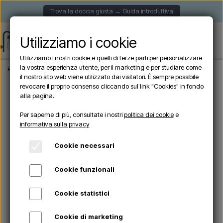
Trova la doccia giusta → Guida introduttiva
Utilizziamo i cookie
Utilizziamo i nostri cookie e quelli di terze parti per personalizzare
la vostra esperienza utente, per il marketing e per studiare come
Pagina iniziale
Doccia da giardino
Docce autoportanti
Sined INOX LUNA D O
il nostro sito web viene utilizzato dai visitatori. È sempre possibile
revocare il proprio consenso cliccando sul link "Cookies" in fondo
alla pagina.
Esaurito
Per saperne di più, consultate i nostri
politica dei cookie
e
informativa sulla privacy
Cookie necessari
Cookie funzionali
Cookie statistici
Cookie di marketing