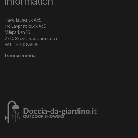
Information
Have-bruser.dk ApS
c/o Lavpristelte.dk ApS
Mileparken 16
2740 Skovlunde, Danimarca
VAT: DK36085606
I social media