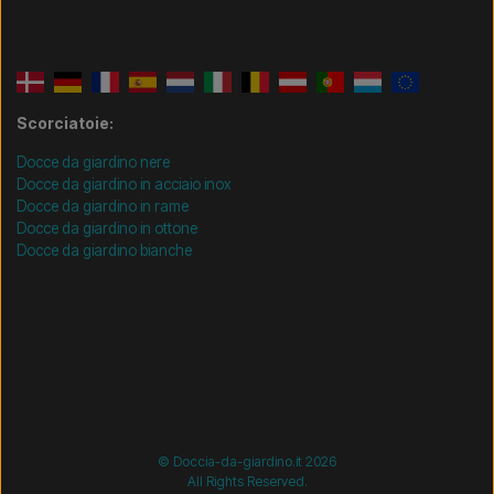
Scorciatoie:
Docce da giardino nere
Docce da giardino in acciaio inox
Docce da giardino in rame
Docce da giardino in ottone
Docce da giardino bianche
/* =============================== Mobil-filtre-kode -
start =============================== */
/*
=============================== Mobil-filtre-kode - slut
=============================== */
© Doccia-da-giardino.it 2026
All Rights Reserved.