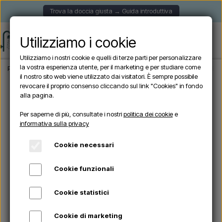
Trova la doccia giusta → Guida introduttiva
Utilizziamo i cookie
Utilizziamo i nostri cookie e quelli di terze parti per personalizzare
la vostra esperienza utente, per il marketing e per studiare come
Pagina iniziale
Doccia da giardino
Docce autoportanti
Sined QUARTU NERA -
il nostro sito web viene utilizzato dai visitatori. È sempre possibile
revocare il proprio consenso cliccando sul link "Cookies" in fondo
alla pagina.
Esaurito
Per saperne di più, consultate i nostri
politica dei cookie
e
informativa sulla privacy
Cookie necessari
Cookie funzionali
Cookie statistici
Cookie di marketing