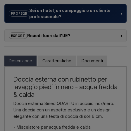
Sei un hotel, un campeggio o un cliente
›
PRO / B2B
professionale?
Aiutiamo hotel, campeggi, villaggi turistici e sviluppatori
immobiliari con
soluzioni su misura
per docce da esterno –
Risiedi fuori dall’UE?
›
EXPORT
dalla scelta del modello alla corretta installazione.
Se sei interessato ad acquistare uno dei prodotti di questo
Vuoi un
preventivo per un progetto o una fornitura più
shop e risiedi fuori dall’UE, non puoi ordinare direttamente sul
grande
? Contattaci – rispondiamo rapidamente.
webshop. Puoi invece contattarci e ricevere un prezzo con
Descrizione
Caratteristiche
Documenti
consegna e, se necessario, documenti doganali.
Scrivici →
Chiamaci →
Devi solo indicare quale articolo ti interessa (codice articolo o
Doccia esterna con rubinetto per
link all’articolo) e dove deve essere fatturato e consegnato, e
lavaggio piedi in nero - acqua fredda
riceverai un’offerta.
& calda
Contattaci via email →
Chiamaci →
Doccia esterna Sined QUARTU in acciaio inox/nero.
Una doccia con un aspetto esclusivo e un design
elegante con una testa di doccia di soli 6 cm.
- Miscelatore per acqua fredda e calda