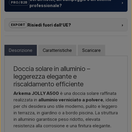
›
PRO / B2B
professionale?
Aiutiamo hotel, campeggi, villaggi turistici e sviluppatori
immobiliari con
soluzioni su misura
per docce da esterno –
Risiedi fuori dall’UE?
›
EXPORT
dalla scelta del modello alla corretta installazione.
Se sei interessato ad acquistare uno dei prodotti di questo
Vuoi un
preventivo per un progetto o una fornitura più
shop e risiedi fuori dall’UE, non puoi ordinare direttamente sul
grande
? Contattaci – rispondiamo rapidamente.
webshop. Puoi invece contattarci e ricevere un prezzo con
Descrizione
Caratteristiche
Scaricare
consegna e, se necessario, documenti doganali.
Scrivici →
Chiamaci →
Devi solo indicare quale articolo ti interessa (codice articolo o
Doccia solare in alluminio –
link all’articolo) e dove deve essere fatturato e consegnato, e
leggerezza elegante e
riceverai un’offerta.
riscaldamento efficiente
Contattaci via email →
Chiamaci →
Arkema JOLLY A500
è una doccia solare raffinata
realizzata in
alluminio verniciato a polvere
, ideale
per chi desidera uno stile moderno, pulito e leggero
in terrazza, in giardino o a bordo piscina. La struttura
in alluminio garantisce peso ridotto, elevata
resistenza alla corrosione e una finitura elegante.