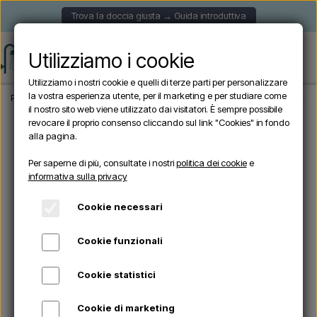
Trova la doccia giusta → Guida introduttiva
Utilizziamo i cookie
Utilizziamo i nostri cookie e quelli di terze parti per personalizzare
la vostra esperienza utente, per il marketing e per studiare come
Pagina iniziale
Doccia da giardino
Docce solari
Arkema - JOLLY A500 Doccia s
il nostro sito web viene utilizzato dai visitatori. È sempre possibile
revocare il proprio consenso cliccando sul link "Cookies" in fondo
alla pagina.
Esaurito
Per saperne di più, consultate i nostri
politica dei cookie
e
informativa sulla privacy
Cookie necessari
Cookie funzionali
Cookie statistici
Cookie di marketing