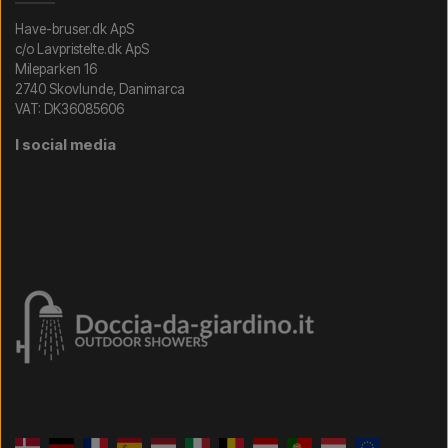
Have-bruser.dk ApS
c/o Lavpristelte.dk ApS
Mileparken 16
2740 Skovlunde, Danimarca
VAT: DK36085606
I social media