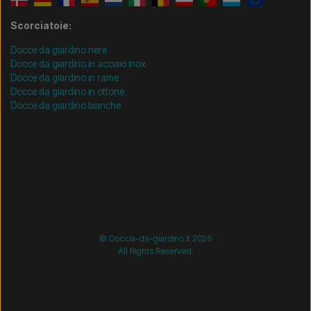
Scorciatoie:
Docce da giardino nere
Docce da giardino in acciaio inox
Docce da giardino in rame
Docce da giardino in ottone
Docce da giardino bianche
/* =============================== Mobil-filtre-kode -
start =============================== */
/*
=============================== Mobil-filtre-kode - slut
=============================== */
© Doccia-da-giardino.it 2026
All Rights Reserved.