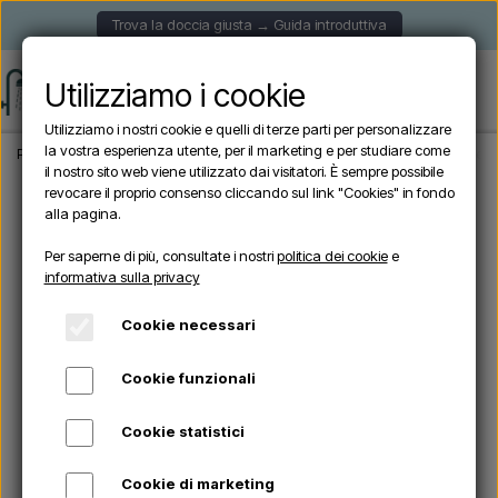
Trova la doccia giusta → Guida introduttiva
Utilizziamo i cookie
Utilizziamo i nostri cookie e quelli di terze parti per personalizzare
la vostra esperienza utente, per il marketing e per studiare come
Pagina iniziale
Doccia da giardino
Docce autoportanti
Arkema - Doccia est
il nostro sito web viene utilizzato dai visitatori. È sempre possibile
revocare il proprio consenso cliccando sul link "Cookies" in fondo
alla pagina.
Esaurito
Per saperne di più, consultate i nostri
politica dei cookie
e
informativa sulla privacy
Cookie necessari
Cookie funzionali
Cookie statistici
Cookie di marketing