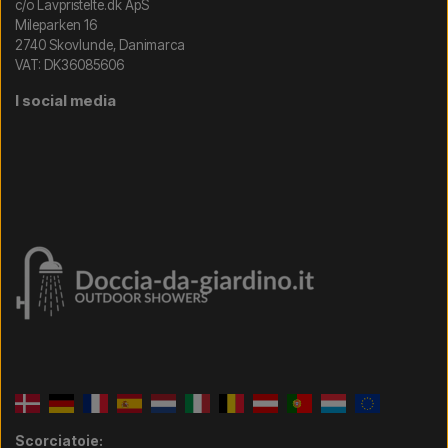
c/o Lavpristelte.dk ApS
Mileparken 16
2740 Skovlunde, Danimarca
VAT: DK36085606
I social media
Scorciatoie: