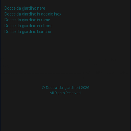
Docce da giardino nere
Docce da giardino in acciaio inox
Docce da giardino in rame
Docce da giardino in ottone
Docce da giardino bianche
/* =============================== Mobil-filtre-kode -
start =============================== */
/*
=============================== Mobil-filtre-kode - slut
=============================== */
© Doccia-da-giardino.it 2026
All Rights Reserved.