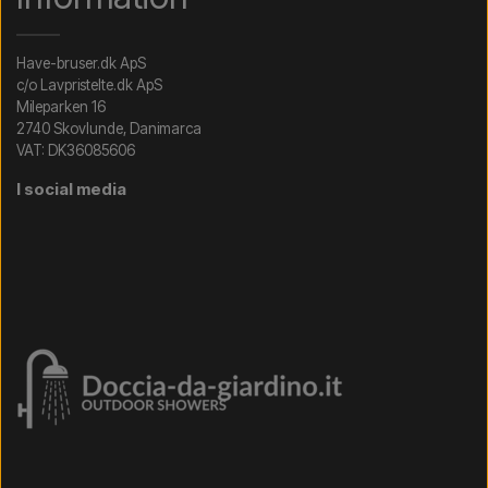
Have-bruser.dk ApS
c/o Lavpristelte.dk ApS
Mileparken 16
2740 Skovlunde, Danimarca
VAT: DK36085606
I social media