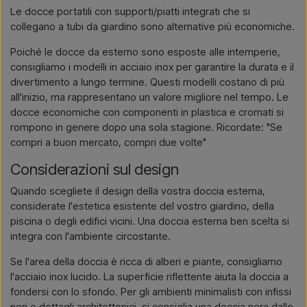
Le docce portatili con supporti/piatti integrati che si
collegano a tubi da giardino sono alternative più economiche.
Poiché le docce da esterno sono esposte alle intemperie,
consigliamo i modelli in acciaio inox per garantire la durata e il
divertimento a lungo termine. Questi modelli costano di più
all'inizio, ma rappresentano un valore migliore nel tempo. Le
docce economiche con componenti in plastica e cromati si
rompono in genere dopo una sola stagione. Ricordate: "Se
compri a buon mercato, compri due volte"
Considerazioni sul design
Quando scegliete il design della vostra doccia esterna,
considerate l'estetica esistente del vostro giardino, della
piscina o degli edifici vicini. Una doccia esterna ben scelta si
integra con l'ambiente circostante.
Se l'area della doccia è ricca di alberi e piante, consigliamo
l'acciaio inox lucido. La superficie riflettente aiuta la doccia a
fondersi con lo sfondo. Per gli ambienti minimalisti con infissi
neri o dettagli architettonici, si consiglia una doccia nera dalle