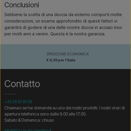
Conclusioni
Sebbene la scelta di una doccia da esterno comporti molte
considerazioni, un esame approfondito di questi fattori vi
garantirà di godere di una delle nostre docce in acciaio inox
per molti anni a venire. Questa è la nostra garanzia.
SPEDIZIONE ECONOMICA
€ 9,99 per l'Italia
Contatto
+45 26 81 95 58
Chiamaci se hai domande su uno dei nostri prodotti. I nostri orari di
apertura telefonica sono dalle 9.00 alle 17.00.
Sabato & Domenica: chiuso
info@doccia-da-giardino.it