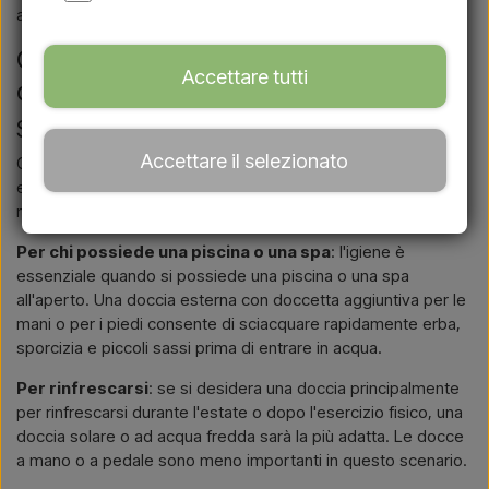
avete bisogno di una consulenza personalizzata.
Considerazioni importanti prima
Accettare tutti
dell'acquisto
Scopo e funzionalità
Accettare il selezionato
Quale sarà lo scopo principale della vostra doccia da
esterno? L'uso che intendete farne ha un forte impatto sul
modello più adatto a voi.
Per chi possiede una piscina o una spa
: l'igiene è
essenziale quando si possiede una piscina o una spa
all'aperto. Una doccia esterna con doccetta aggiuntiva per le
mani o per i piedi consente di sciacquare rapidamente erba,
sporcizia e piccoli sassi prima di entrare in acqua.
Per rinfrescarsi
: se si desidera una doccia principalmente
per rinfrescarsi durante l'estate o dopo l'esercizio fisico, una
doccia solare o ad acqua fredda sarà la più adatta. Le docce
a mano o a pedale sono meno importanti in questo scenario.