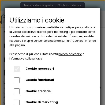
Trova la doccia giusta → Guida introduttiva
Utilizziamo i cookie
Utilizziamo i nostri cookie e quelli di terze parti per personalizzare
la vostra esperienza utente, per il marketing e per studiare come
Pagina iniziale
Blog
Quale doccia esterna è adatta a me?
il nostro sito web viene utilizzato dai visitatori. È sempre possibile
revocare il proprio consenso cliccando sul link "Cookies" in fondo
Qual è la doccia da
alla pagina.
Per saperne di più, consultate i nostri
politica dei cookie
e
esterno più adatta a
informativa sulla privacy
me?
Cookie necessari
Cookie funzionali
La scelta della doccia da esterno giusta può essere
travolgente con le tante opzioni disponibili. Prima di prendere
Cookie statistici
una decisione, prendete in considerazione questi importanti
fattori per assicurarvi di scegliere la doccia perfetta per le
Cookie di marketing
vostre esigenze. Il nostro team è sempre disponibile se