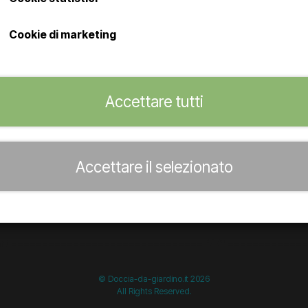
oni commerciali
c/o Lavpristelte.dk ApS
s
Mileparken 16
Cookie di marketing
2740 Skovlunde, Danimarca
e frequenti
VAT: DK36085606
dente al di fuori dell'UE?
I social media
Accettare tutti
Accettare il selezionato
start =============================== */
/* ==============
© Doccia-da-giardino.it 2026
All Rights Reserved.