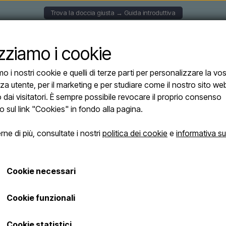
Trova la doccia giusta → Guida introduttiva
CCE A PARETE
DOCCE SOLARI
DOCCE AUTOPORTAN
izziamo i cookie
mo i nostri cookie e quelli di terze parti per personalizzare la vo
lazione
za utente, per il marketing e per studiare come il nostro sito we
o dai visitatori. È sempre possibile revocare il proprio consenso
o sul link "Cookies" in fondo alla pagina.
ne di più, consultate i nostri
politica dei cookie
e
informativa su
CONSEGNA VELOCE
2-5 giorni lavorativi per gli articoli in stock
Cookie necessari
noramica
Information
Cookie funzionali
to
Have-bruser.dk ApS
Cookie statistici