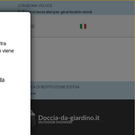
CONSEGNA VELOCE
2-5 giorni lavorativi per gli articoli in stock
TI
MARCHE
stra
b viene
lla
POLITICA DI RESTITUZIONE ESTESA
30 giorni