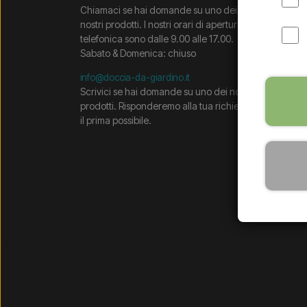
Chiamaci se hai domande su uno dei
Condizi
Cookie
nostri prodotti. I nostri orari di apertura
telefonica sono dalle 9.00 alle 17.00.
Domand
Sabato & Domenica: chiuso
Sei resi
info@doccia-da-giardino.it
Scrivici se hai domande su uno dei nostri
prodotti. Risponderemo alla tua richiesta
il prima possibile.
/* =============================== Mobil-filtre-kode - 
=============================== */