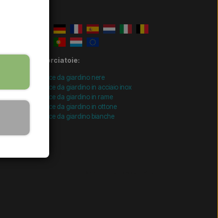
Scorciatoie:
Docce da giardino nere
Docce da giardino in acciaio inox
Docce da giardino in rame
Docce da giardino in ottone
Docce da giardino bianche
================= Mobil-filtre-kode - slut