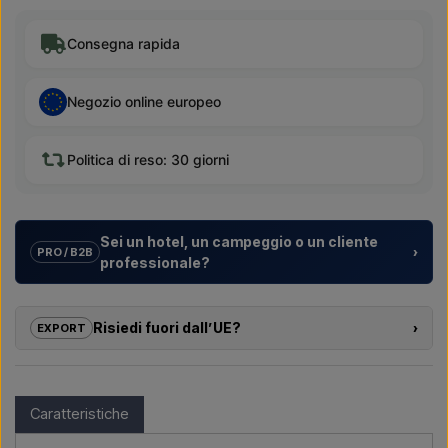
Consegna rapida
Negozio online europeo
Politica di reso: 30 giorni
Sei un hotel, un campeggio o un cliente
›
PRO / B2B
professionale?
Aiutiamo hotel, campeggi, villaggi turistici e sviluppatori
immobiliari con
soluzioni su misura
per docce da esterno –
Risiedi fuori dall’UE?
›
EXPORT
dalla scelta del modello alla corretta installazione.
Se sei interessato ad acquistare uno dei prodotti di questo
Vuoi un
preventivo per un progetto o una fornitura più
shop e risiedi fuori dall’UE, non puoi ordinare direttamente sul
grande
? Contattaci – rispondiamo rapidamente.
webshop. Puoi invece contattarci e ricevere un prezzo con
Caratteristiche
consegna e, se necessario, documenti doganali.
Scrivici →
Chiamaci →