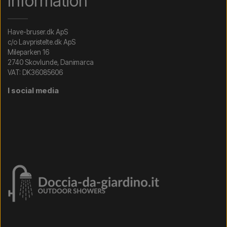
Information
Have-bruser.dk ApS
c/o Lavpristelte.dk ApS
Mileparken 16
2740 Skovlunde, Danimarca
VAT: DK36085606
I social media