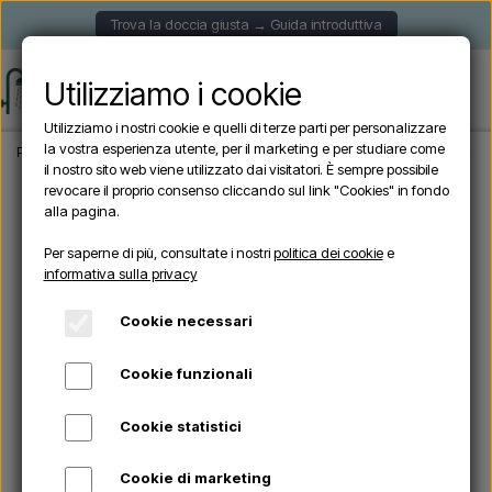
Trova la doccia giusta → Guida introduttiva
Utilizziamo i cookie
Utilizziamo i nostri cookie e quelli di terze parti per personalizzare
la vostra esperienza utente, per il marketing e per studiare come
Pagina iniziale
Accessori
Supporto per tubi in ottone / staffa a parete (3 pz.)
il nostro sito web viene utilizzato dai visitatori. È sempre possibile
revocare il proprio consenso cliccando sul link "Cookies" in fondo
alla pagina.
Per saperne di più, consultate i nostri
politica dei cookie
e
informativa sulla privacy
Cookie necessari
Cookie funzionali
Cookie statistici
Cookie di marketing