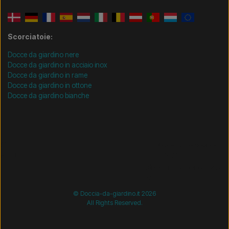
Scorciatoie:
Docce da giardino nere
Docce da giardino in acciaio inox
Docce da giardino in rame
Docce da giardino in ottone
Docce da giardino bianche
/* =============================== Mobil-filtre-kode -
start =============================== */
/*
=============================== Mobil-filtre-kode - slut
=============================== */
© Doccia-da-giardino.it 2026
All Rights Reserved.