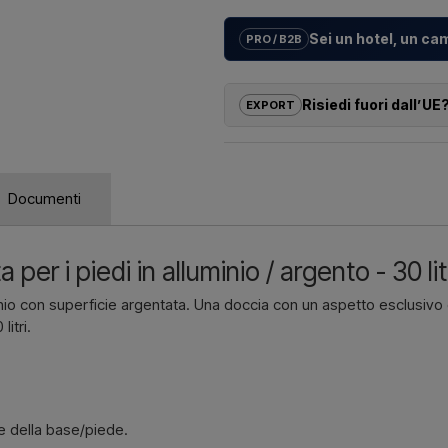
Sei un hotel, un ca
PRO / B2B
Aiutiamo hotel, campeggi, villaggi 
su misura
per docce da esterno –
Risiedi fuori dall’UE
EXPORT
installazione.
Se sei interessato ad acquistare un
Vuoi un
preventivo per un prog
dall’UE, non puoi ordinare dirett
rispondiamo rapidamente.
ricevere un prezzo con consegna
Documenti
Scriv
Devi solo indicare quale articolo ti
deve essere fatturato e consegnato
er i piedi in alluminio / argento - 30 lit
Contattaci 
o con superficie argentata. Una doccia con un aspetto esclusivo e
itri.
e della base/piede.