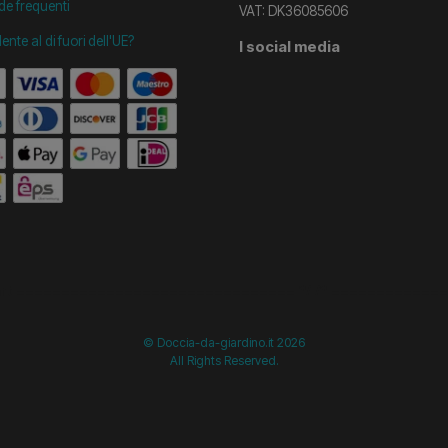
e frequenti
VAT: DK36085606
dente al di fuori dell'UE?
I social media
start =============================== */
/* ==============
© Doccia-da-giardino.it 2026
All Rights Reserved.