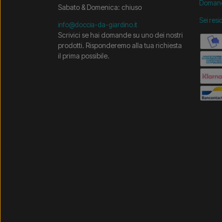
Domand
Sabato & Domenica: chiuso
Sei resi
info@doccia-da-giardino.it
Scrivici se hai domande su uno dei nostri
prodotti. Risponderemo alla tua richiesta
il prima possibile.
/* =============================== Mobil-filtre-kode - 
=============================== */