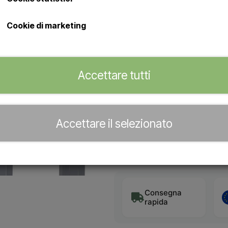
Doccia con soffione da 20 cm
Capacità di 30 litri di acqua
Cookie di marketing
parte posteriore della base/
Rivenditore ufficiale di
Accettare tutti
Purtroppo l'articolo non può 
disponibile in magazzino
Accettare il selezionato
Avvisami quando l'articolo sarà
Consegna
rapida