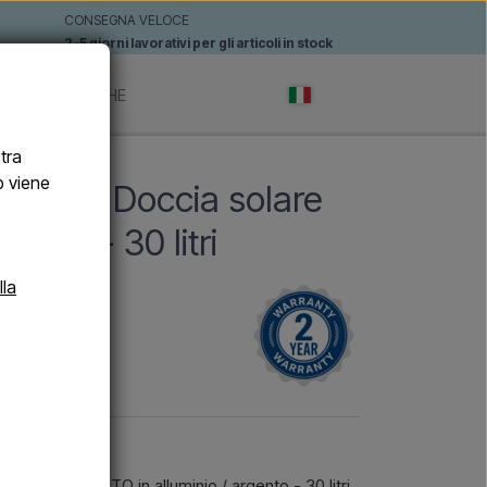
CONSEGNA VELOCE
2-5 giorni lavorativi per gli articoli in stock
TI
MARCHE
stra
b viene
NTO - Doccia solare
gento - 30 litri
lla
 in alluminio.
ED LEA ARGENTO in alluminio / argento - 30 litri.