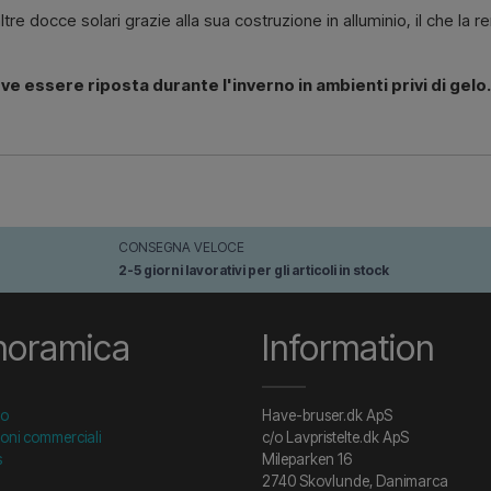
tre docce solari grazie alla sua costruzione in alluminio, il che la
ve essere riposta durante l'inverno in ambienti privi di gelo
CONSEGNA VELOCE
2-5 giorni lavorativi per gli articoli in stock
noramica
Information
to
Have-bruser.dk ApS
oni commerciali
c/o Lavpristelte.dk ApS
s
Mileparken 16
2740 Skovlunde, Danimarca