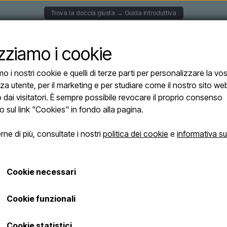
Trova la doccia giusta → Guida introduttiva
CCE A PARETE
DOCCE SOLARI
DOCCE AUTOPORTAN
izziamo i cookie
mo i nostri cookie e quelli di terze parti per personalizzare la vo
 ARGENTO - Doccia solare per piscina in argento - 30 litri
za utente, per il marketing e per studiare come il nostro sito we
Sined LEA ARGE
o dai visitatori. È sempre possibile revocare il proprio consenso
Esaurito
per piscina in ar
o sul link "Cookies" in fondo alla pagina.
ne di più, consultate i nostri
politica dei cookie
e
informativa su
€ 969,00
Le spese di spedizione saranno aggiunte
Cookie necessari
Numero di articolo: DOCCIA-LEA-ARGENTO
Cookie funzionali
Elegante doccia solare da esterno
Cookie statistici
Doccia solare da esterno SIN