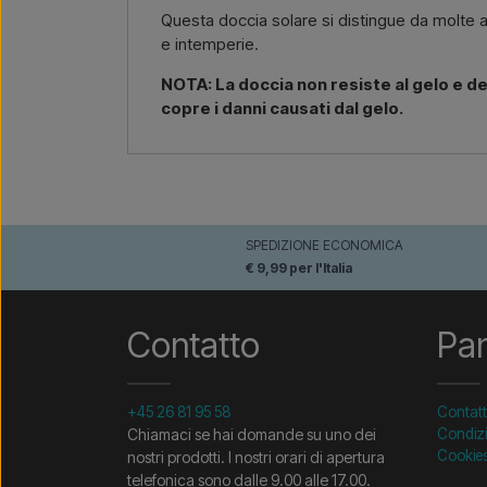
Questa doccia solare si distingue da molte al
e intemperie.
NOTA: La doccia non resiste al gelo e de
copre i danni causati dal gelo.
SPEDIZIONE ECONOMICA
€ 9,99 per l'Italia
Contatto
Pa
+45 26 81 95 58
Contat
Chiamaci se hai domande su uno dei
Condizi
Cookie
nostri prodotti. I nostri orari di apertura
telefonica sono dalle 9.00 alle 17.00.