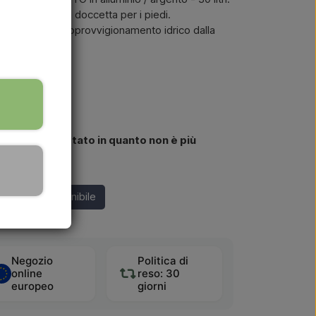
 di diametro e doccetta per i piedi.
 riscaldata con approvvigionamento idrico dalla
piede.
essere acquistato in quanto non è più
 di nuovo disponibile
Negozio
Politica di
online
reso: 30
europeo
giorni