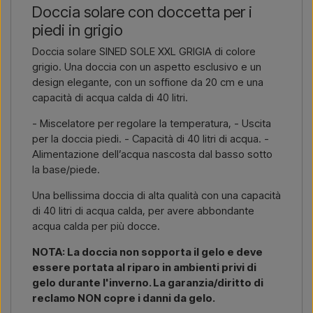
Doccia solare con doccetta per i
link all’articolo) e dove deve essere fatturato e consegnato, e
piedi in grigio
riceverai un’offerta.
Doccia solare SINED SOLE XXL GRIGIA di colore
Contattaci via email →
Chiamaci →
grigio. Una doccia con un aspetto esclusivo e un
design elegante, con un soffione da 20 cm e una
capacità di acqua calda di 40 litri.
- Miscelatore per regolare la temperatura, - Uscita
per la doccia piedi. - Capacità di 40 litri di acqua. -
Alimentazione dell’acqua nascosta dal basso sotto
la base/piede.
Una bellissima doccia di alta qualità con una capacità
di 40 litri di acqua calda, per avere abbondante
acqua calda per più docce.
NOTA: La doccia non sopporta il gelo e deve
essere portata al riparo in ambienti privi di
gelo durante l'inverno. La garanzia/diritto di
reclamo NON copre i danni da gelo.