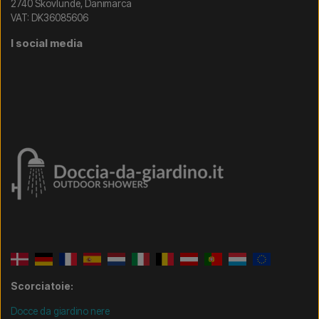
2740 Skovlunde, Danimarca
VAT: DK36085606
I social media
Scorciatoie:
Docce da giardino nere