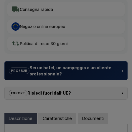
Consegna rapida
Negozio online europeo
Politica di reso: 30 giorni
Sei un hotel, un campeggio o un cliente
›
PRO / B2B
professionale?
Aiutiamo hotel, campeggi, villaggi turistici e sviluppatori
immobiliari con
soluzioni su misura
per docce da esterno –
Risiedi fuori dall’UE?
›
EXPORT
dalla scelta del modello alla corretta installazione.
Se sei interessato ad acquistare uno dei prodotti di questo
Vuoi un
preventivo per un progetto o una fornitura più
shop e risiedi fuori dall’UE, non puoi ordinare direttamente sul
grande
? Contattaci – rispondiamo rapidamente.
webshop. Puoi invece contattarci e ricevere un prezzo con
Descrizione
Caratteristiche
Documenti
consegna e, se necessario, documenti doganali.
Scrivici →
Chiamaci →
Devi solo indicare quale articolo ti interessa (codice articolo o