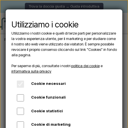
Trova la doccia giusta → Guida introduttiva
Utilizziamo i cookie
Utilizziamo i nostri cookie e quelli di terze parti per personalizzare
la vostra esperienza utente, per il marketing e per studiare come
Pagina iniziale
Doccia da giardino
Docce solari
Sined SOLE XXL GRIGIA - Docc
il nostro sito web viene utilizzato dai visitatori. È sempre possibile
revocare il proprio consenso cliccando sul link "Cookies" in fondo
alla pagina.
Per saperne di più, consultate i nostri
politica dei cookie
e
informativa sulla privacy
Cookie necessari
Cookie funzionali
Cookie statistici
Cookie di marketing