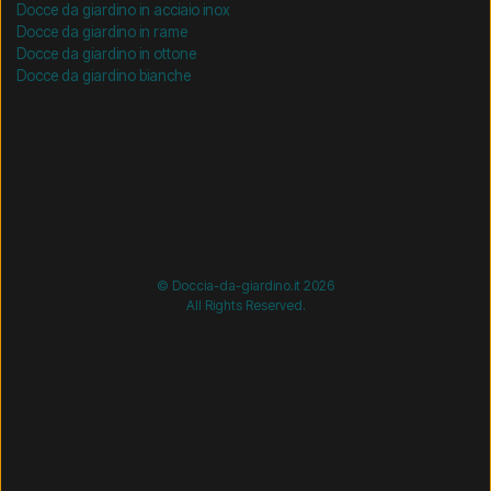
Docce da giardino in acciaio inox
Docce da giardino in rame
Docce da giardino in ottone
Docce da giardino bianche
/* =============================== Mobil-filtre-kode -
start =============================== */
/*
=============================== Mobil-filtre-kode - slut
=============================== */
© Doccia-da-giardino.it 2026
All Rights Reserved.