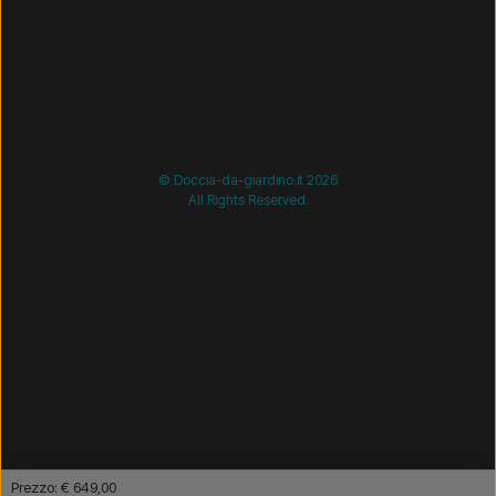
/* =============================== Mobil-filtre-kode -
start =============================== */
/*
=============================== Mobil-filtre-kode - slut
=============================== */
© Doccia-da-giardino.it 2026
All Rights Reserved.
Prezzo: € 649,00