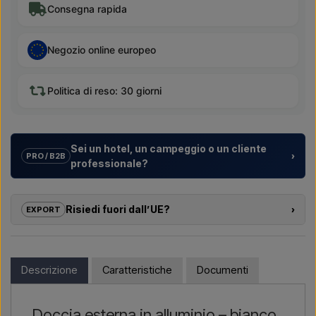
Consegna rapida
Negozio online europeo
Politica di reso: 30 giorni
Sei un hotel, un campeggio o un cliente
›
PRO / B2B
professionale?
Aiutiamo hotel, campeggi, villaggi turistici e sviluppatori
immobiliari con
soluzioni su misura
per docce da esterno –
Risiedi fuori dall’UE?
›
EXPORT
dalla scelta del modello alla corretta installazione.
Se sei interessato ad acquistare uno dei prodotti di questo
Vuoi un
preventivo per un progetto o una fornitura più
shop e risiedi fuori dall’UE, non puoi ordinare direttamente sul
grande
? Contattaci – rispondiamo rapidamente.
webshop. Puoi invece contattarci e ricevere un prezzo con
Descrizione
Caratteristiche
Documenti
consegna e, se necessario, documenti doganali.
Scrivici →
Chiamaci →
Devi solo indicare quale articolo ti interessa (codice articolo o
Doccia esterna in alluminio – bianco