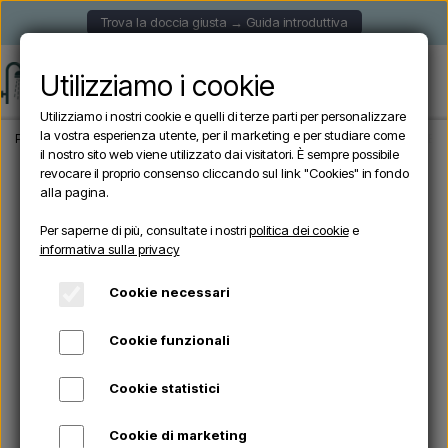
Trova la doccia giusta → Guida introduttiva
Utilizziamo i cookie
Utilizziamo i nostri cookie e quelli di terze parti per personalizzare
la vostra esperienza utente, per il marketing e per studiare come
Pagina iniziale
Doccia da giardino
Docce autoportanti
Sined LUNA ALU BIANC
il nostro sito web viene utilizzato dai visitatori. È sempre possibile
revocare il proprio consenso cliccando sul link "Cookies" in fondo
alla pagina.
Per saperne di più, consultate i nostri
politica dei cookie
e
informativa sulla privacy
Cookie necessari
Cookie funzionali
Cookie statistici
Cookie di marketing