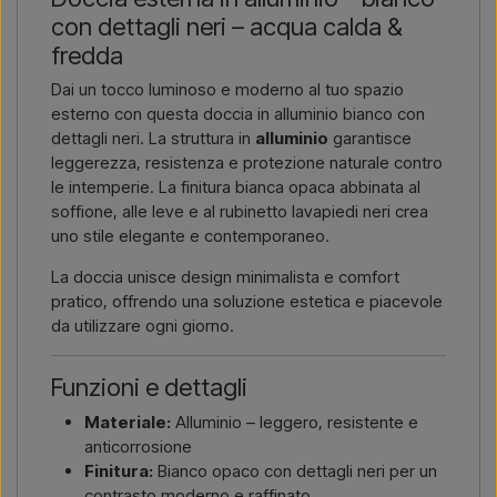
link all’articolo) e dove deve essere fatturato e consegnato, e
con dettagli neri – acqua calda &
riceverai un’offerta.
fredda
Contattaci via email →
Chiamaci →
Dai un tocco luminoso e moderno al tuo spazio
esterno con questa doccia in alluminio bianco con
dettagli neri. La struttura in
alluminio
garantisce
leggerezza, resistenza e protezione naturale contro
le intemperie. La finitura bianca opaca abbinata al
soffione, alle leve e al rubinetto lavapiedi neri crea
uno stile elegante e contemporaneo.
La doccia unisce design minimalista e comfort
pratico, offrendo una soluzione estetica e piacevole
da utilizzare ogni giorno.
Funzioni e dettagli
Materiale:
Alluminio – leggero, resistente e
anticorrosione
Finitura:
Bianco opaco con dettagli neri per un
contrasto moderno e raffinato