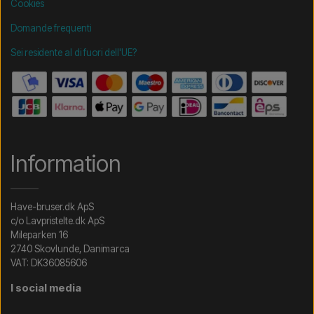
Cookies
Domande frequenti
Sei residente al di fuori dell'UE?
Information
Have-bruser.dk ApS
c/o Lavpristelte.dk ApS
Mileparken 16
2740 Skovlunde, Danimarca
VAT: DK36085606
I social media