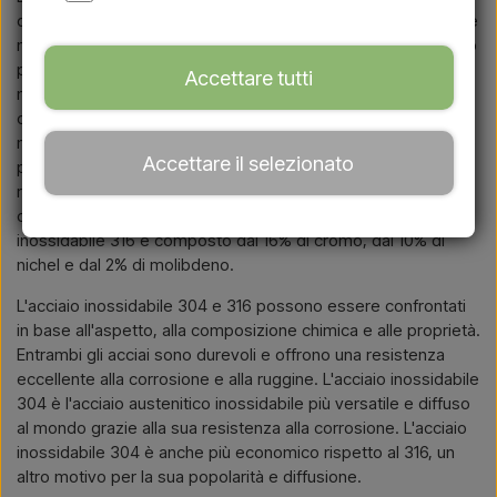
di molibdeno nell'acciaio inossidabile 316, che non è presente
nell'acciaio 304. Il molibdeno è un elemento chimico utilizzato
per rinforzare e indurire l'acciaio. La sua funzione principale
Accettare tutti
nell'acciaio inossidabile 316 è aiutare a combattere la
corrosione causata dai cloruri, che si trovano ad esempio
nell'acqua salata del mare. L'acciaio inossidabile 316 contiene
Accettare il selezionato
più nichel rispetto al 304, mentre il 304 contiene più cromo
rispetto al 316. L'acciaio inossidabile 304 è solitamente
composto dal 18% di cromo e dall'8% di nichel. L'acciaio
inossidabile 316 è composto dal 16% di cromo, dal 10% di
nichel e dal 2% di molibdeno.
L'acciaio inossidabile 304 e 316 possono essere confrontati
in base all'aspetto, alla composizione chimica e alle proprietà.
Entrambi gli acciai sono durevoli e offrono una resistenza
eccellente alla corrosione e alla ruggine. L'acciaio inossidabile
304 è l'acciaio austenitico inossidabile più versatile e diffuso
al mondo grazie alla sua resistenza alla corrosione. L'acciaio
inossidabile 304 è anche più economico rispetto al 316, un
altro motivo per la sua popolarità e diffusione.