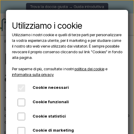
Trova la doccia giusta → Guida introduttiva
Utilizziamo i cookie
Utilizziamo i nostri cookie e quelli di terze parti per personalizzare
la vostra esperienza utente, per il marketing e per studiare come
Pagina iniziale
La differenza tra acciaio inox 304 e 316
il nostro sito web viene utilizzato dai visitatori. È sempre possibile
revocare il proprio consenso cliccando sul link "Cookies" in fondo
La differenza tra
alla pagina.
Per saperne di più, consultate i nostri
politica dei cookie
e
acciaio inossidabile
informativa sulla privacy
Cookie necessari
304 e 316
Cookie funzionali
L'acciaio inossidabile è disponibile in diverse qualità e con
diverse caratteristiche. Due dei tipi di acciaio più comuni sono
Cookie statistici
denominati rispettivamente 304 e 316.
Cookie di marketing
La principale differenza tra le qualità di acciaio è la presenza