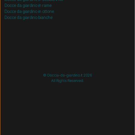
Docce da giardino in rame
Docce da giardino in ottone
Docce da giardino bianche
/* =============================== Mobil-filtre-kode -
start =============================== */
/*
=============================== Mobil-filtre-kode - slut
=============================== */
© Doccia-da-giardino.it 2026
All Rights Reserved.